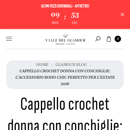
ULTIMI PEZZI DISPONIBILI - AFFRETTATI
09
53
:
MIN
SEC
Vai al
Carrello
0
contenuto
Cerca
HOME
GLAMOUR BLOG
CAPPELLO CROCHET DONNA CON CONCHIGLIE:
L’ACCESSORIO BOHO CHIC PERFETTO PER L’ESTATE
2026
Cappello crochet
donna con conchiglie: