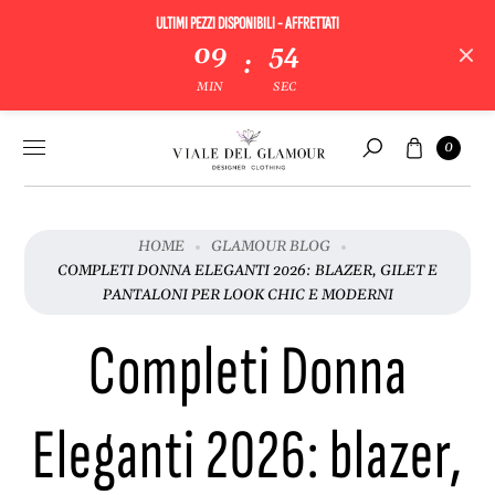
ULTIMI PEZZI DISPONIBILI - AFFRETTATI
09
53
:
MIN
SEC
Vai al
Carrello
0
contenuto
Cerca
HOME
GLAMOUR BLOG
COMPLETI DONNA ELEGANTI 2026: BLAZER, GILET E
PANTALONI PER LOOK CHIC E MODERNI
Completi Donna
Eleganti 2026: blazer,