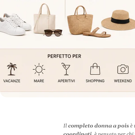
Il
completo donna a pois
è 
coordinati
, è pensato per ch