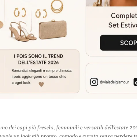
uno dei capi più freschi, femminili e versatili dell’estate
i vuole un look già pronto, comodo e curato senza perdere 