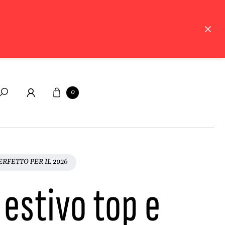
Carrello
0
Cerca
ERFETTO PER IL 2026
 estivo top e