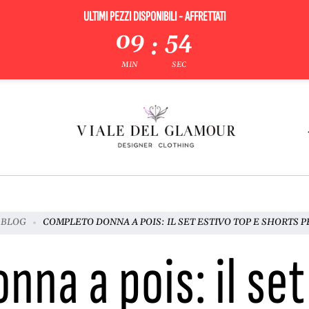
ULTIMI PEZZI DISPONIBILI - AFFRETTATI
09
52
:
MIN
SEC
 BLOG
COMPLETO DONNA A POIS: IL SET ESTIVO TOP E SHORTS P
na a pois: il set