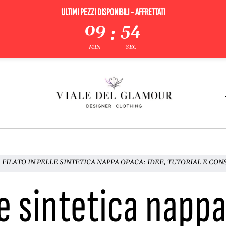
ULTIMI PEZZI DISPONIBILI - AFFRETTATI
09
52
:
MIN
SEC
FILATO IN PELLE SINTETICA NAPPA OPACA: IDEE, TUTORIAL E CON
le sintetica napp