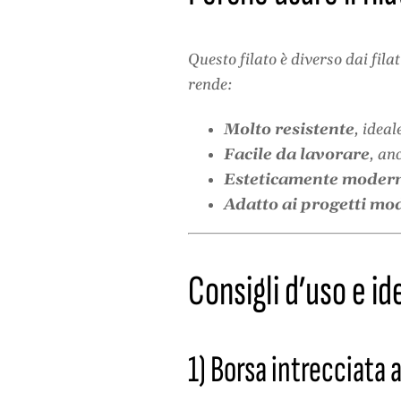
Questo filato è diverso dai fila
rende:
Molto resistente
, idea
Facile da lavorare
, an
Esteticamente moder
Adatto ai progetti mo
Consigli d’uso e id
1) Borsa intrecciata 