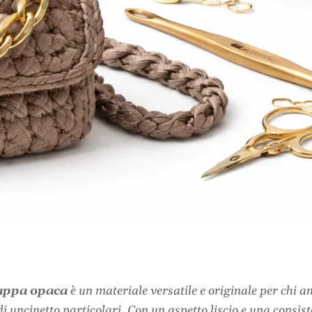
 nappa opaca
è un materiale versatile e originale per chi ama
i uncinetto particolari. Con un aspetto liscio e una consis