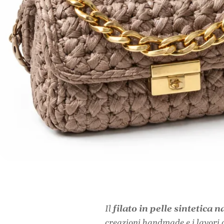
Il
filato in pelle sintetica
creazioni handmade e i lavori d