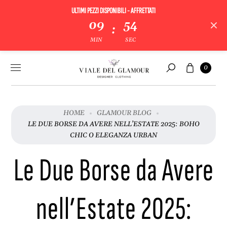
ULTIMI PEZZI DISPONIBILI - AFFRETTATI
09
53
:
MIN
SEC
Vai al
Carrello
0
contenuto
Cerca
HOME
GLAMOUR BLOG
LE DUE BORSE DA AVERE NELL’ESTATE 2025: BOHO
CHIC O ELEGANZA URBAN
Le Due Borse da Avere
nell’Estate 2025: