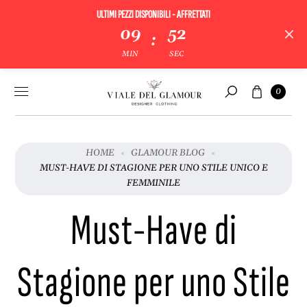
ULTIMI PEZZI DISPONIBILI - AFFRETTATI
09
52
:
MIN
SEC
Vai al
Carrello
0
contenuto
Cerca
HOME
GLAMOUR BLOG
MUST-HAVE DI STAGIONE PER UNO STILE UNICO E
FEMMINILE
Must-Have di
Stagione per uno Stile