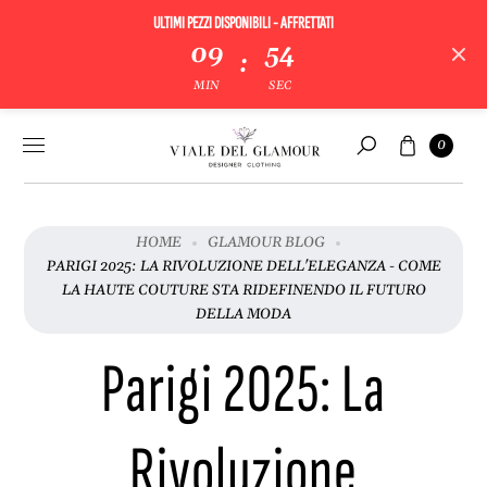
ULTIMI PEZZI DISPONIBILI - AFFRETTATI
09
53
:
MIN
SEC
Vai al
Carrello
0
contenuto
Cerca
HOME
GLAMOUR BLOG
PARIGI 2025: LA RIVOLUZIONE DELL'ELEGANZA - COME
LA HAUTE COUTURE STA RIDEFINENDO IL FUTURO
DELLA MODA
Parigi 2025: La
Rivoluzione