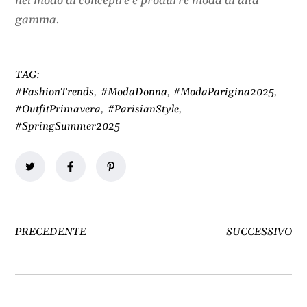
nel modo di concepire e produrre moda di alta
gamma.
TAG:
#FashionTrends
,
#ModaDonna
,
#ModaParigina2025
,
#OutfitPrimavera
,
#ParisianStyle
,
#SpringSummer2025
PRECEDENTE
SUCCESSIVO