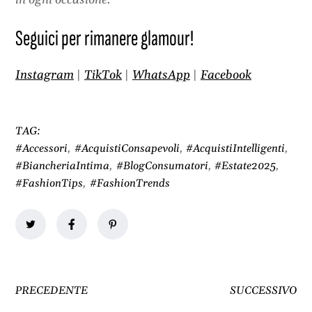
in ogni occasione.
Seguici per rimanere glamour!
Instagram
|
TikTok
|
WhatsApp
|
Facebook
TAG:
#Accessori
,
#AcquistiConsapevoli
,
#AcquistiIntelligenti
,
#BiancheriaIntima
,
#BlogConsumatori
,
#Estate2025
,
#FashionTips
,
#FashionTrends
PRECEDENTE
SUCCESSIVO