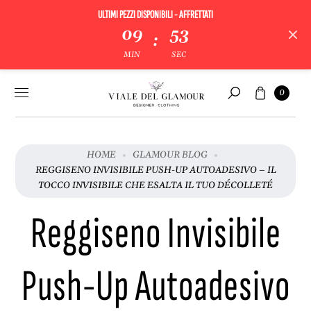
ULTIMI PEZZI DISPONIBILI - AFFRETTATI
09
52
:
MIN
SEC
Vai al
Carrello
0
contenuto
Cerca
HOME
GLAMOUR BLOG
REGGISENO INVISIBILE PUSH-UP AUTOADESIVO – IL
TOCCO INVISIBILE CHE ESALTA IL TUO DÉCOLLETÉ
Reggiseno Invisibile
Push-Up Autoadesivo