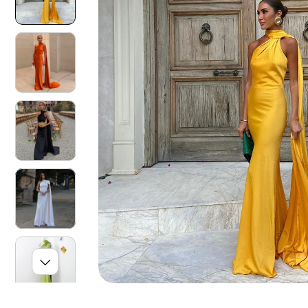
O
N
I
S
U
L
P
R
O
D
O
T
T
O