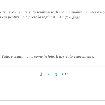
mevo che il tessuto sembrasse di scarsa qualità... invece assolutam
 di cui pentirsi. Ho preso la taglia XL (1m74/85kg).
e! Tutto è esattamente come in foto. È arrivato velocemente.
1
2
3