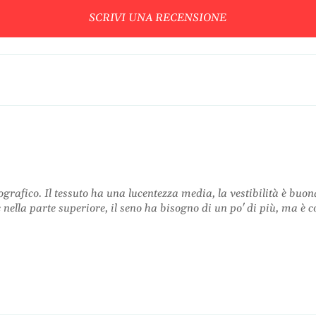
a
t
SCRIVI UNA RECENSIONE
b
o
i
e
t
l
o
e
e
g
l
a
e
n
g
t
a
e
n
s
t
c
otografico. Il tessuto ha una lucentezza media, la vestibilità è bu
e
h
 nella parte superiore, il seno ha bisogno di un po' di più, ma è c
s
i
c
e
h
n
i
a
e
s
n
c
a
o