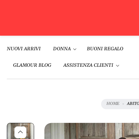
V
A
Vai al
I
contenuto
NUOVI ARRIVI
DONNA
BUONI REGALO
A
L
L
GLAMOUR BLOG
ASSISTENZA CLIENTI
E
I
N
F
O
HOME
ABITO
R
M
A
Z
I