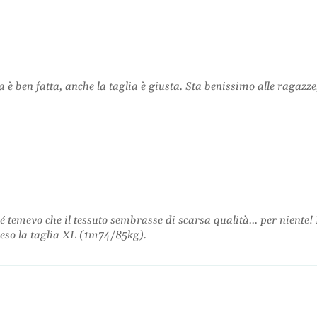
s
p
c
e
o
r
p
t
e
a
r
ia è ben fatta, anche la taglia è giusta. Sta benissimo alle ragaz
t
a
evo che il tessuto sembrasse di scarsa qualità... per niente! Ho sc
reso la taglia XL (1m74/85kg).