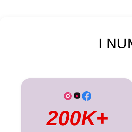
I NU
200K+