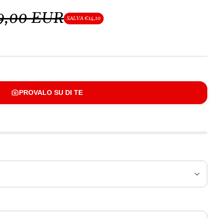
9,00 EUR
SALVA €14,10
PROVALO SU DI TE