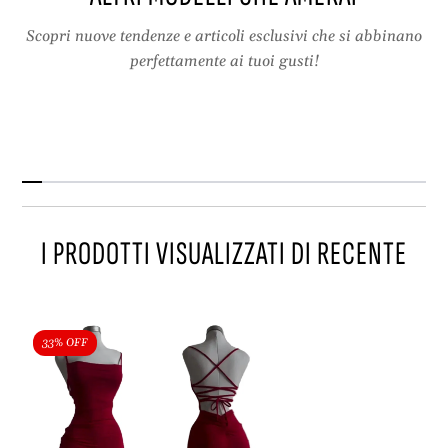
a
l
Scopri nuove tendenze e articoli esclusivi che si abbinano
e
perfettamente ai tuoi gusti!
I PRODOTTI VISUALIZZATI DI RECENTE
33% OFF