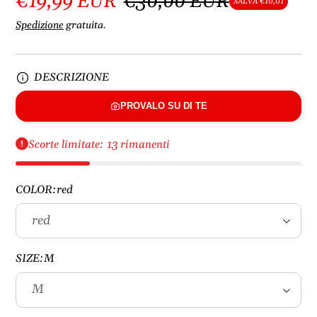
€19,99 EUR
€30,00 EUR
SALVA €10,01
Spedizione
gratuita.
DESCRIZIONE
PROVALO SU DI TE
Scorte limitate: 13 rimanenti
COLOR:
red
SIZE:
M