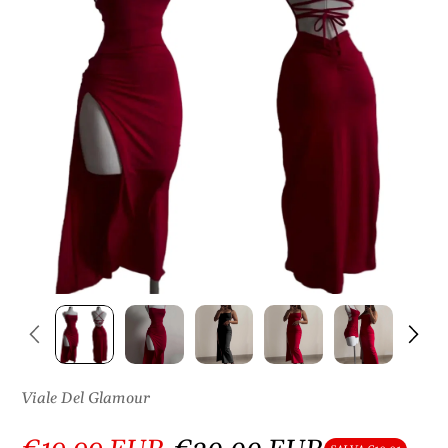
S
U
L
P
R
O
D
O
T
T
O
Viale Del Glamour