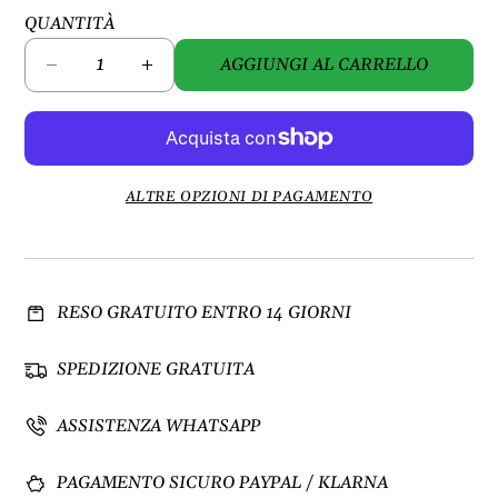
QUANTITÀ
AGGIUNGI AL CARRELLO
D
A
i
u
m
m
i
e
n
n
u
t
ALTRE OPZIONI DI PAGAMENTO
i
a
s
q
c
u
i
a
RESO GRATUITO ENTRO 14 GIORNI
q
n
u
t
a
i
SPEDIZIONE GRATUITA
n
t
t
à
ASSISTENZA WHATSAPP
i
p
t
e
PAGAMENTO SICURO PAYPAL / KLARNA
à
r