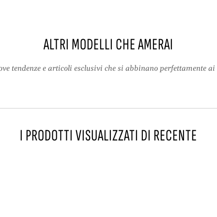
e
e
g
–
h
V
e
e
ALTRI MODELLI CHE AMERAI
–
s
V
t
ve tendenze e articoli esclusivi che si abbinano perfettamente ai 
e
i
s
t
t
o
i
E
t
l
o
e
I PRODOTTI VISUALIZZATI DI RECENTE
E
g
l
a
e
n
g
t
a
e
n
L
t
o
e
t