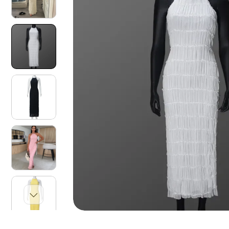
O
N
I
S
U
L
P
R
O
D
O
T
T
O