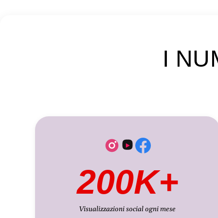
I NU
200K+
Visualizzazioni social ogni mese