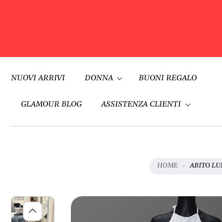
V
A
Vai al
I
contenuto
NUOVI ARRIVI
DONNA
BUONI REGALO
A
L
L
GLAMOUR BLOG
ASSISTENZA CLIENTI
E
I
N
F
O
HOME
ABITO LU
R
M
A
Z
I