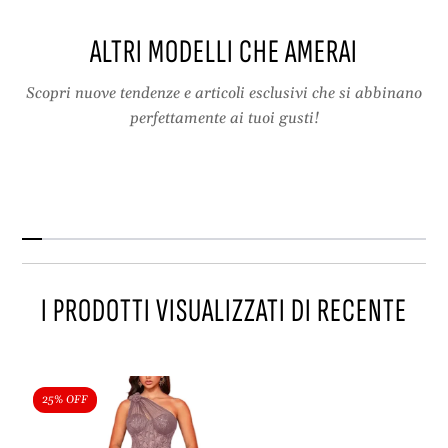
t
s
t
p
ALTRI MODELLI CHE AMERAI
e
e
s
r
p
C
Scopri nuove tendenze e articoli esclusivi che si abbinano
e
e
perfettamente ai tuoi gusti!
r
r
C
i
e
m
r
o
i
n
m
i
o
e
n
,
I PRODOTTI VISUALIZZATI DI RECENTE
i
P
e
a
,
r
P
t
a
y
25% OFF
r
e
t
P