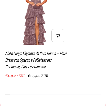
y
r
e
o
P
m
r
e
o
s
m
s
e
a
s
s
a
Abito Lungo Elegante da Sera Donna – Maxi
Dress con Spacco e Paillettes per
Cerimonie, Party e Promessa
€149,90 EUR
€199,00 EUR