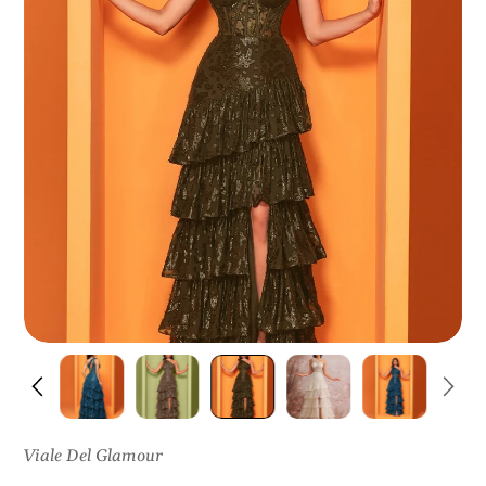
I
S
U
L
P
R
O
D
O
T
T
O
Viale Del Glamour