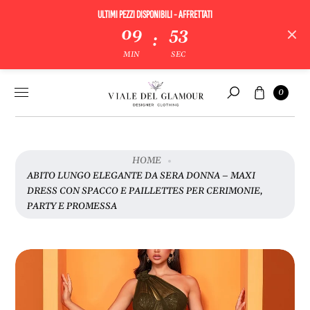
ULTIMI PEZZI DISPONIBILI - AFFRETTATI
09
53
:
V
MIN
SEC
A
I
Vai al
Carrello
A
0
contenuto
Cerca
L
L
E
I
HOME
N
ABITO LUNGO ELEGANTE DA SERA DONNA – MAXI
F
DRESS CON SPACCO E PAILLETTES PER CERIMONIE,
O
PARTY E PROMESSA
R
M
A
Z
I
O
N