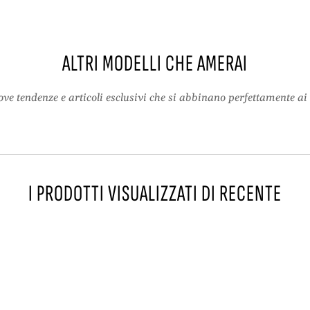
s
c
–
o
S
l
c
l
ALTRI MODELLI CHE AMERAI
o
o
l
a
ve tendenze e articoli esclusivi che si abbinano perfettamente ai 
l
V
o
e
a
S
V
p
e
a
S
c
I PRODOTTI VISUALIZZATI DI RECENTE
p
c
a
o
c
A
c
l
o
t
A
o
l
p
t
e