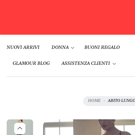
V
A
Vai al
I
contenuto
NUOVI ARRIVI
DONNA
BUONI REGALO
A
L
L
GLAMOUR BLOG
ASSISTENZA CLIENTI
E
I
N
F
O
HOME
ABITO LUNGO
R
M
A
Z
I