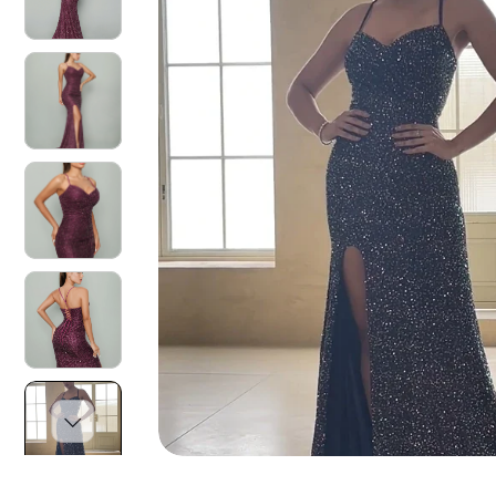
O
N
I
S
U
L
P
R
O
D
O
T
T
O