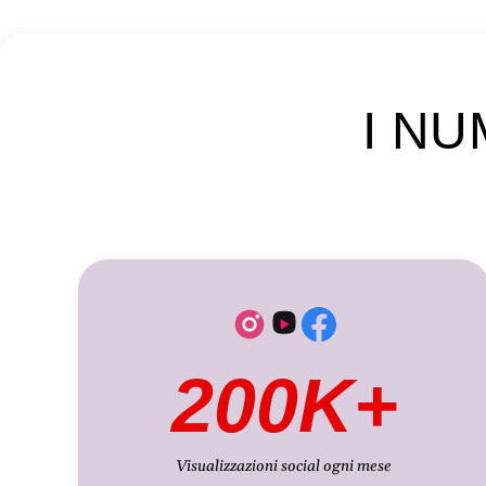
I NU
200K+
Visualizzazioni social ogni mese