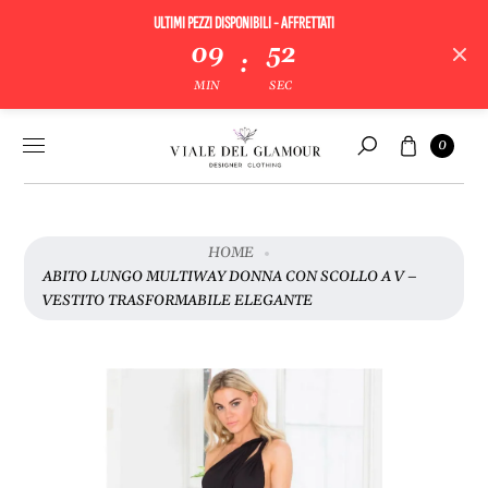
ULTIMI PEZZI DISPONIBILI - AFFRETTATI
V
09
52
:
A
MIN
SEC
I
A
Vai al
Carrello
L
0
contenuto
Cerca
L
E
I
N
HOME
F
ABITO LUNGO MULTIWAY DONNA CON SCOLLO A V –
O
VESTITO TRASFORMABILE ELEGANTE
R
M
A
Z
I
O
N
I