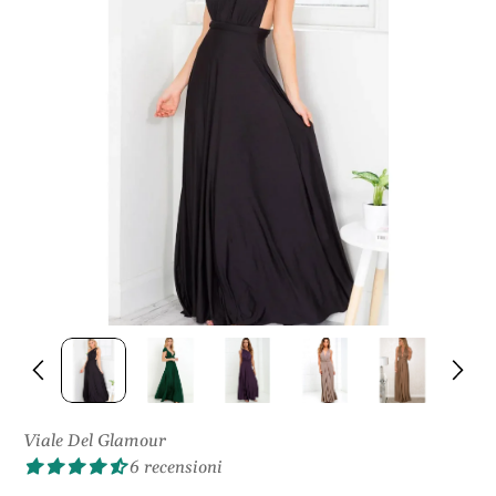
S
U
L
P
R
O
D
O
T
T
O
Viale Del Glamour
6 recensioni