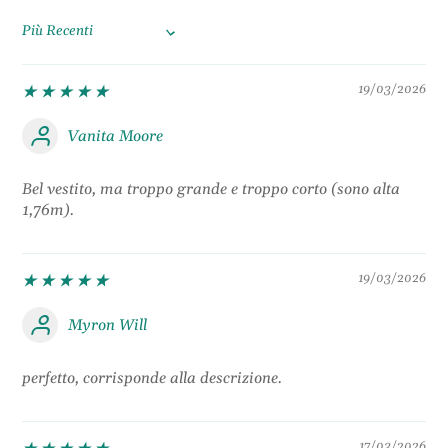
e
n
g
t
Sort by
a
e
n
19/03/2026
t
e
Vanita Moore
Bel vestito, ma troppo grande e troppo corto (sono alta
1,76m).
19/03/2026
Myron Will
perfetto, corrisponde alla descrizione.
17/03/2026