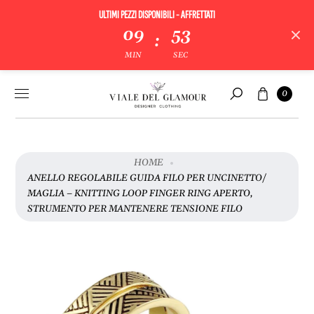
ULTIMI PEZZI DISPONIBILI - AFFRETTATI
09
53
:
V
MIN
SEC
A
I
Vai al
Carrello
A
0
contenuto
Cerca
L
L
E
I
HOME
N
ANELLO REGOLABILE GUIDA FILO PER UNCINETTO/
F
MAGLIA ‒ KNITTING LOOP FINGER RING APERTO,
O
STRUMENTO PER MANTENERE TENSIONE FILO
R
M
A
Z
I
O
N