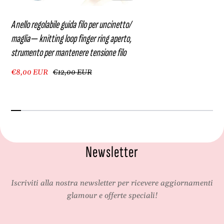
e
a
r
n
Anello regolabile guida filo per uncinetto/
m
t
maglia ‒ knitting loop finger ring aperto,
a
e
strumento per mantenere tensione filo
n
n
t
e
€8,00 EUR
€12,00 EUR
e
r
n
e
e
t
r
e
e
n
t
s
e
i
Newsletter
n
o
s
n
i
e
Iscriviti alla nostra newsletter per ricevere aggiornamenti
o
f
glamour e offerte speciali!
n
i
e
l
f
o