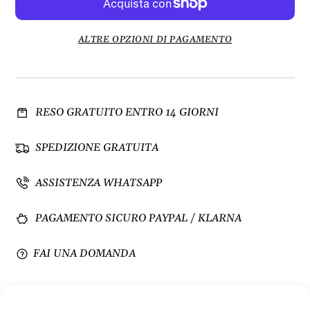
i
e
n
n
u
t
ALTRE OPZIONI DI PAGAMENTO
i
a
s
q
c
u
i
a
RESO GRATUITO ENTRO 14 GIORNI
q
n
u
t
a
i
SPEDIZIONE GRATUITA
n
t
t
à
ASSISTENZA WHATSAPP
i
p
t
e
PAGAMENTO SICURO PAYPAL / KLARNA
à
r
p
A
e
n
FAI UNA DOMANDA
r
e
A
l
n
l