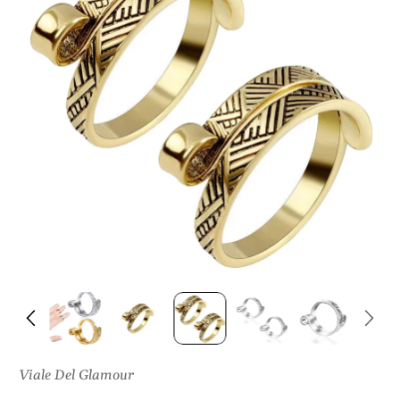
I
S
U
L
P
R
O
D
O
T
T
O
Viale Del Glamour