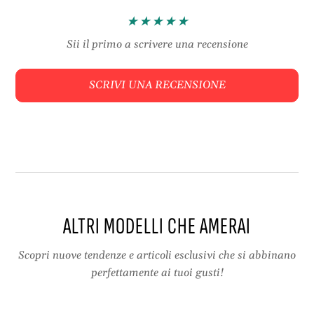
a
n
‒
i
k
t
Sii il primo a scrivere una recensione
n
t
i
i
SCRIVI UNA RECENSIONE
t
n
t
g
i
l
n
o
g
o
l
p
o
f
o
i
p
n
ALTRI MODELLI CHE AMERAI
f
g
i
e
n
r
Scopri nuove tendenze e articoli esclusivi che si abbinano
g
r
perfettamente ai tuoi gusti!
e
i
r
n