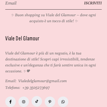
Email
i
ISCRIVITI
*
l
o
✨ Buon shopping su
Viale del Glamour
– dove ogni
acquisto è un tocco di stile! ✨
Viale Del Glamour
Viale del Glamour
è più di un negozio, è la tua
destinazione di stile! Scopri capi irresistibili, tendenze
esclusive e un'eleganza che ti farà sentire unica in ogni
occasione. ✨💖
Email:
Vialedelglamour@gmail.com
Telefono:
+39 3505273697