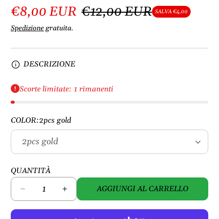
€8,00 EUR
€12,00 EUR
SALVA €4,00
Spedizione
gratuita.
DESCRIZIONE
Scorte limitate: 1 rimanenti
COLOR:
2pcs gold
QUANTITÀ
AGGIUNGI AL CARRELLO
D
A
i
u
m
m