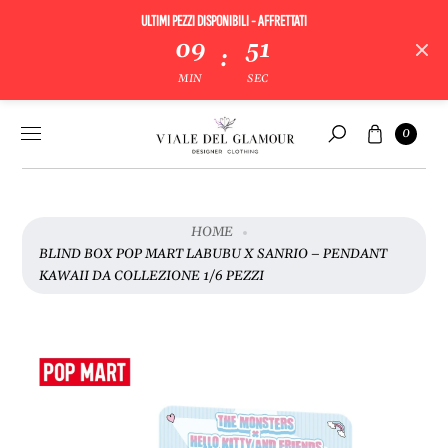
ULTIMI PEZZI DISPONIBILI - AFFRETTATI
V
09
50
:
A
MIN
SEC
I
A
Vai al
Carrello
L
0
contenuto
Cerca
L
E
I
N
HOME
F
BLIND BOX POP MART LABUBU X SANRIO – PENDANT
O
KAWAII DA COLLEZIONE 1/6 PEZZI
R
M
A
Z
I
O
N
I