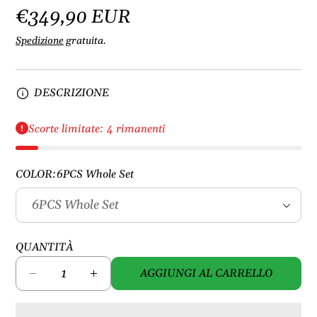
€349,90 EUR
Spedizione
gratuita.
DESCRIZIONE
Scorte limitate: 4 rimanenti
COLOR:
6PCS Whole Set
QUANTITÀ
AGGIUNGI AL CARRELLO
D
A
i
u
m
m