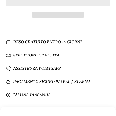
i
e
n
n
u
t
i
a
s
q
c
u
i
a
RESO GRATUITO ENTRO 14 GIORNI
q
n
u
t
a
i
SPEDIZIONE GRATUITA
n
t
t
à
ASSISTENZA WHATSAPP
i
p
t
e
PAGAMENTO SICURO PAYPAL / KLARNA
à
r
p
B
e
l
FAI UNA DOMANDA
r
i
B
n
l
d