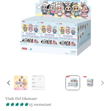
S
U
L
P
R
O
D
O
T
T
O
Viale Del Glamour
15 recensioni