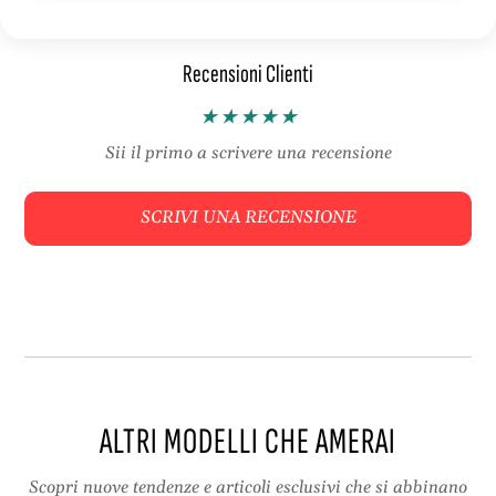
h
l
o
d
Recensioni Clienti
u
e
l
r
d
i
e
n
Sii il primo a scrivere una recensione
r
t
i
u
SCRIVI UNA RECENSIONE
n
l
t
l
u
e
l
s
l
e
e
x
s
y
e
e
x
a
ALTRI MODELLI CHE AMERAI
y
d
e
e
a
r
Scopri nuove tendenze e articoli esclusivi che si abbinano