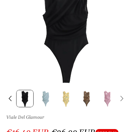
S
U
L
P
R
O
D
O
T
T
O
Viale Del Glamour