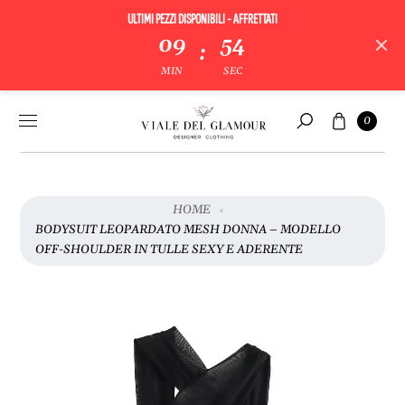
ULTIMI PEZZI DISPONIBILI - AFFRETTATI
V
09
54
:
A
MIN
SEC
I
A
Vai al
Carrello
L
0
contenuto
Cerca
L
E
I
N
HOME
F
BODYSUIT LEOPARDATO MESH DONNA – MODELLO
O
OFF-SHOULDER IN TULLE SEXY E ADERENTE
R
M
A
Z
I
O
N
I