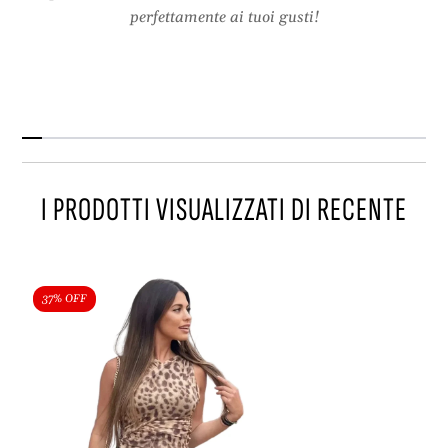
d
e
perfettamente ai tuoi gusti!
e
n
r
t
e
e
n
t
e
I PRODOTTI VISUALIZZATI DI RECENTE
37% OFF