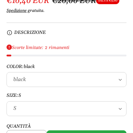
€16,40 EUR
€26,00 EUR
SALVA €9,60
Spedizione
gratuita.
DESCRIZIONE
Scorte limitate: 2 rimanenti
COLOR:
black
SIZE:
S
QUANTITÀ