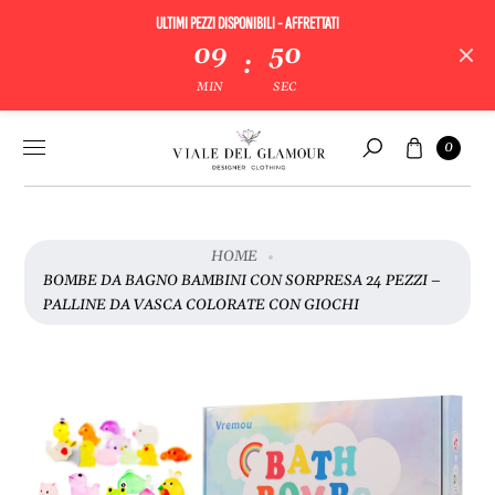
ULTIMI PEZZI DISPONIBILI - AFFRETTATI
V
09
50
:
A
MIN
SEC
I
A
Vai al
Carrello
L
0
contenuto
Cerca
L
E
I
N
HOME
F
BOMBE DA BAGNO BAMBINI CON SORPRESA 24 PEZZI –
O
PALLINE DA VASCA COLORATE CON GIOCHI
R
M
A
Z
I
O
N
I