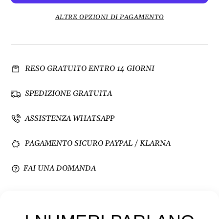
n
n
u
t
ALTRE OPZIONI DI PAGAMENTO
i
a
s
q
c
u
i
a
RESO GRATUITO ENTRO 14 GIORNI
q
n
u
t
a
i
SPEDIZIONE GRATUITA
n
t
t
à
ASSISTENZA WHATSAPP
i
p
t
e
PAGAMENTO SICURO PAYPAL / KLARNA
à
r
p
B
e
o
FAI UNA DOMANDA
r
m
B
b
o
e
m
d