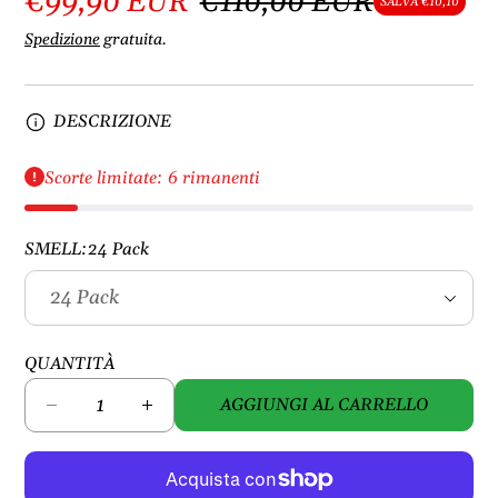
€99,90 EUR
€110,00 EUR
SALVA €10,10
Spedizione
gratuita.
DESCRIZIONE
Scorte limitate: 6 rimanenti
SMELL:
24 Pack
QUANTITÀ
AGGIUNGI AL CARRELLO
D
A
i
u
m
m
i
e