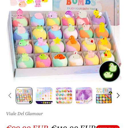
S
U
L
P
R
O
D
O
T
T
O
Viale Del Glamour