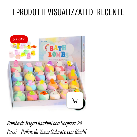
i
h
o
i
I PRODOTTI VISUALIZZATI DI RECENTE
c
h
i
9% OFF
Bombe da Bagno Bambini con Sorpresa 24
Pezzi – Palline da Vasca Colorate con Giochi