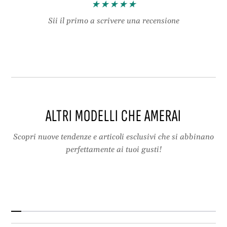
e
V
d
a
Sii il primo a scrivere una recensione
a
s
V
c
a
a
s
C
c
o
a
l
C
o
o
r
ALTRI MODELLI CHE AMERAI
l
a
o
t
Scopri nuove tendenze e articoli esclusivi che si abbinano
r
e
perfettamente ai tuoi gusti!
a
c
t
o
e
n
c
G
o
i
n
o
G
c