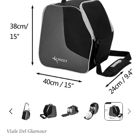
I
S
U
L
P
R
O
D
O
T
T
O
Viale Del Glamour