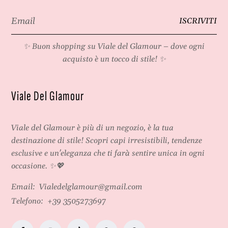
r
Email
y
ISCRIVITI
*
✨ Buon shopping su
Viale del Glamour
– dove ogni
acquisto è un tocco di stile! ✨
Viale Del Glamour
Viale del Glamour
è più di un negozio, è la tua
destinazione di stile! Scopri capi irresistibili, tendenze
esclusive e un'eleganza che ti farà sentire unica in ogni
occasione. ✨💖
Email:
Vialedelglamour@gmail.com
Telefono:
+39 3505273697