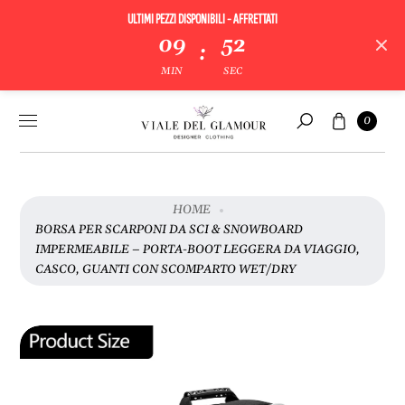
ULTIMI PEZZI DISPONIBILI - AFFRETTATI
09
52
:
V
MIN
SEC
A
I
Vai al
Carrello
A
0
contenuto
Cerca
L
L
E
I
HOME
N
BORSA PER SCARPONI DA SCI & SNOWBOARD
F
IMPERMEABILE – PORTA-BOOT LEGGERA DA VIAGGIO,
O
CASCO, GUANTI CON SCOMPARTO WET/DRY
R
M
A
Z
I
O
N