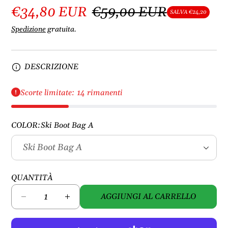
€34,80 EUR
€59,00 EUR
SALVA €24,20
Spedizione
gratuita.
DESCRIZIONE
Scorte limitate: 14 rimanenti
COLOR:
Ski Boot Bag A
QUANTITÀ
AGGIUNGI AL CARRELLO
D
A
i
u
m
m