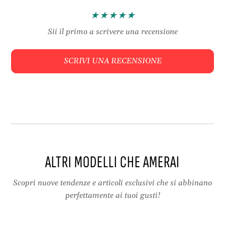
b
e
i
–
l
p
Sii il primo a scrivere una recensione
e
o
–
r
SCRIVI UNA RECENSIONE
p
t
o
a
r
-
t
b
a
o
-
o
b
t
o
l
o
e
ALTRI MODELLI CHE AMERAI
t
g
l
g
e
e
Scopri nuove tendenze e articoli esclusivi che si abbinano
g
r
perfettamente ai tuoi gusti!
g
a
e
d