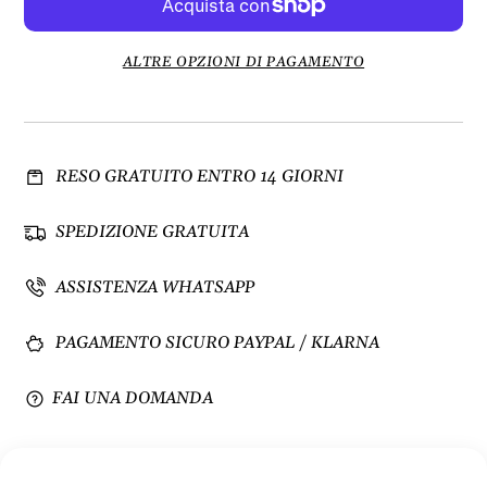
i
e
n
n
u
t
ALTRE OPZIONI DI PAGAMENTO
i
a
s
q
c
u
i
a
RESO GRATUITO ENTRO 14 GIORNI
q
n
u
t
a
i
SPEDIZIONE GRATUITA
n
t
t
à
ASSISTENZA WHATSAPP
i
p
t
e
PAGAMENTO SICURO PAYPAL / KLARNA
à
r
p
B
e
o
FAI UNA DOMANDA
r
r
B
s
o
a