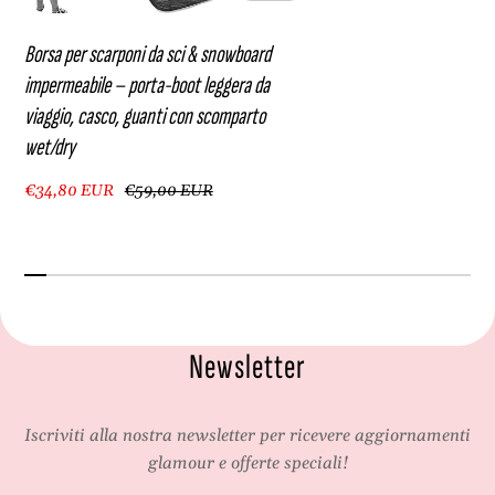
n
c
t
o
Borsa per scarponi da sci & snowboard
i
n
impermeabile – porta-boot leggera da
c
s
viaggio, casco, guanti con scomparto
o
c
n
o
wet/dry
s
m
c
p
€34,80 EUR
€59,00 EUR
o
a
m
r
p
t
a
o
r
w
t
e
Newsletter
o
t
w
/
e
d
t
r
Iscriviti alla nostra newsletter per ricevere aggiornamenti
/
y
glamour e offerte speciali!
d