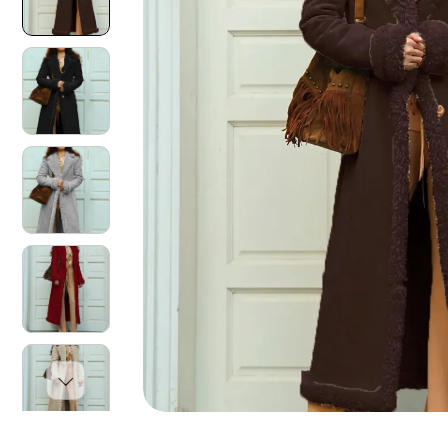
O
N
I
S
U
L
P
R
O
D
O
T
T
O