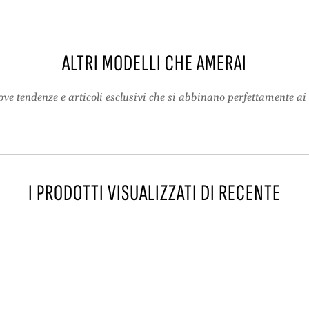
a
e
n
c
a
o
e
t
ALTRI MODELLI CHE AMERAI
c
o
o
n
ve tendenze e articoli esclusivi che si abbinano perfettamente ai 
t
e
o
,
n
g
e
i
,
a
g
c
I PRODOTTI VISUALIZZATI DI RECENTE
i
c
a
a
c
i
c
m
a
b
i
o
m
t
b
t