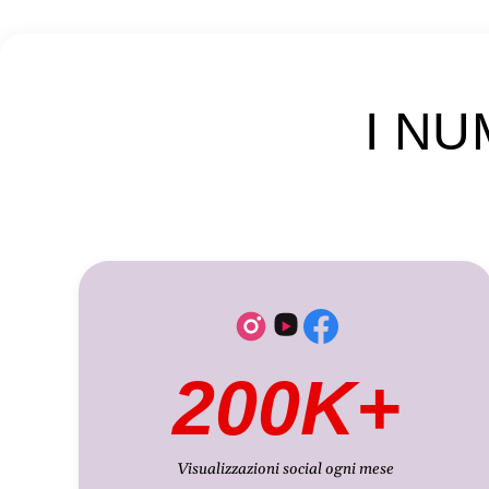
I NU
200K+
Visualizzazioni social ogni mese