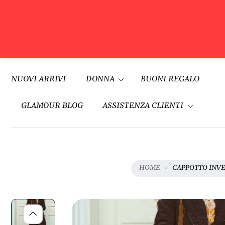
V
A
Vai al
I
contenuto
NUOVI ARRIVI
DONNA
BUONI REGALO
A
L
L
GLAMOUR BLOG
ASSISTENZA CLIENTI
E
I
N
F
O
HOME
CAPPOTTO INVE
R
M
A
Z
I