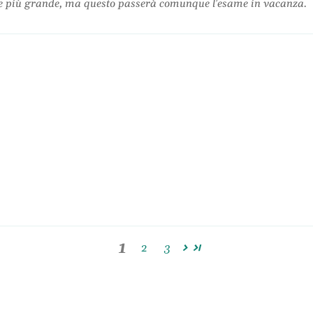
te più grande, ma questo passerà comunque l'esame in vacanza.
1
2
3