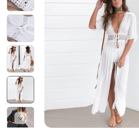
O
N
I
S
U
L
P
R
O
D
O
T
T
O