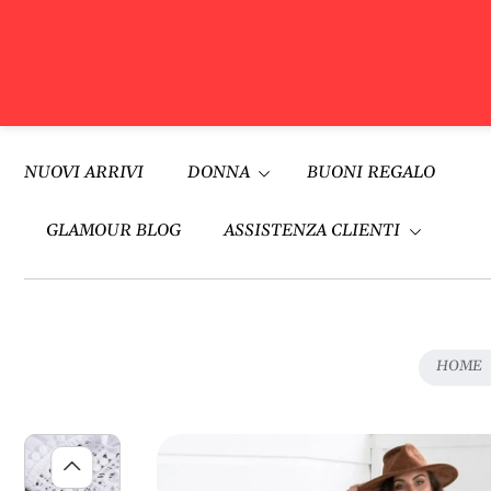
V
A
Vai al
I
contenuto
NUOVI ARRIVI
DONNA
BUONI REGALO
A
L
L
GLAMOUR BLOG
ASSISTENZA CLIENTI
E
I
N
F
O
HOME
R
M
A
Z
I