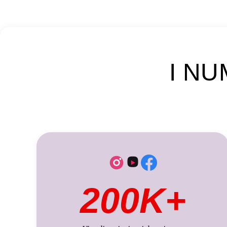
I NU
200K+