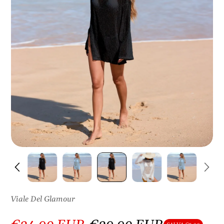
S
U
L
P
R
O
D
O
T
T
O
Viale Del Glamour