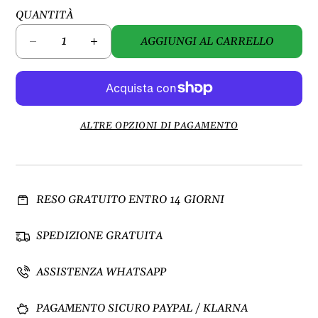
QUANTITÀ
AGGIUNGI AL CARRELLO
D
A
i
u
m
m
i
e
n
n
u
t
ALTRE OPZIONI DI PAGAMENTO
i
a
s
q
c
u
i
a
RESO GRATUITO ENTRO 14 GIORNI
q
n
u
t
a
i
SPEDIZIONE GRATUITA
n
t
t
à
ASSISTENZA WHATSAPP
i
p
t
e
PAGAMENTO SICURO PAYPAL / KLARNA
à
r