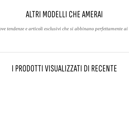
5
C
m
o
ALTRI MODELLI CHE AMERAI
–
r
C
d
o
o
ve tendenze e articoli esclusivi che si abbinano perfettamente ai 
r
n
d
e
o
i
n
n
e
f
I PRODOTTI VISUALIZZATI DI RECENTE
i
i
n
n
f
t
i
a
n
p
t
e
a
l
p
l
e
e
l
d