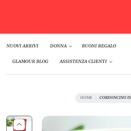
V
A
Vai al
I
contenuto
NUOVI ARRIVI
DONNA
BUONI REGALO
A
L
L
GLAMOUR BLOG
ASSISTENZA CLIENTI
E
I
N
F
O
HOME
CORDONCINO IN
R
M
A
Z
I