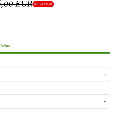
6,00 EUR
SALVA €12,01
dizione