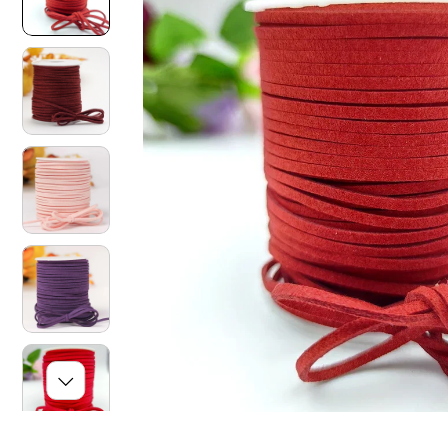
O
N
I
S
U
L
P
R
O
D
O
T
T
O