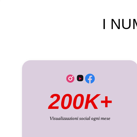
I NU
200K+
Visualizzazioni social ogni mese