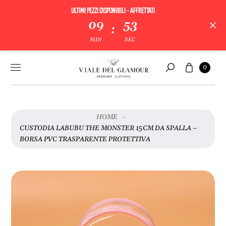
ULTIMI PEZZI DISPONIBILI - AFFRETTATI
V
09
52
:
A
MIN
SEC
I
A
Vai al
Carrello
L
0
contenuto
Cerca
L
E
I
N
HOME
F
CUSTODIA LABUBU THE MONSTER 15 CM DA SPALLA –
O
BORSA PVC TRASPARENTE PROTETTIVA
R
M
A
Z
I
O
N
I