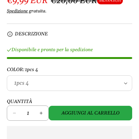
€9,99 EUR
€20,00 EUR
SALVA €10,01
Spedizione
gratuita.
DESCRIZIONE
Disponibile e pronto per la spedizione
COLOR:
1pcs 4
QUANTITÀ
AGGIUNGI AL CARRELLO
D
A
i
u
m
m
i
e