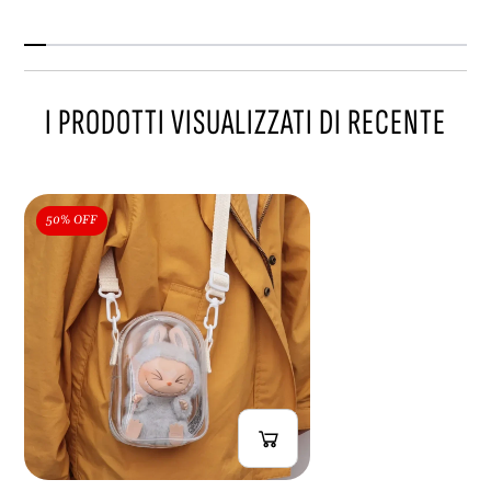
i
v
a
I PRODOTTI VISUALIZZATI DI RECENTE
50% OFF