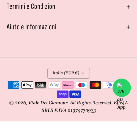
Termini e Condizioni
Aiuto e Informazioni
Italia (EUR €)
Metodi
di
pagamento
© 2026,
Viale Del Glamour
. All Rights Reserved. Effe4A
SRLS P.IVA 01974770933
0
Custodia Labubu THE MONSTER 15 cm da
Carrello
Home
Negozio
Account