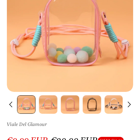
S
U
L
P
R
O
D
O
T
T
O
Viale Del Glamour