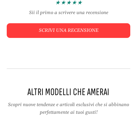
V
r
C
a
Sii il primo a scrivere una recensione
t
s
r
p
SCRIVI UNA RECENSIONE
a
a
s
r
p
e
a
n
r
t
e
e
n
p
t
r
e
o
ALTRI MODELLI CHE AMERAI
p
t
r
e
o
t
Scopri nuove tendenze e articoli esclusivi che si abbinano
t
t
perfettamente ai tuoi gusti!
e
i
t
v
t
a