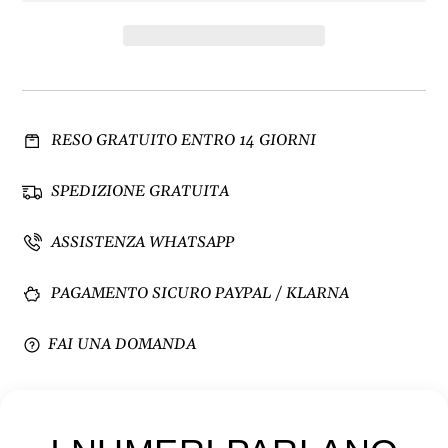
n
n
u
t
i
a
s
q
c
u
i
a
RESO GRATUITO ENTRO 14 GIORNI
q
n
u
t
a
i
SPEDIZIONE GRATUITA
n
t
t
à
ASSISTENZA WHATSAPP
i
p
t
e
PAGAMENTO SICURO PAYPAL / KLARNA
à
r
p
C
e
u
FAI UNA DOMANDA
r
s
C
t
u
o
s
d