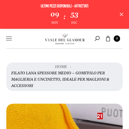
ULTIMI PEZZI DISPONIBILI - AFFRETTATI
09
53
:
V
MIN
SEC
A
I
Vai al
Carrello
A
0
contenuto
Cerca
L
L
E
I
HOME
N
FILATO LANA SPESSORE MEDIO – GOMITOLO PER
F
MAGLIERIA E UNCINETTO, IDEALE PER MAGLIONI &
O
ACCESSORI
R
M
A
Z
I
O
N