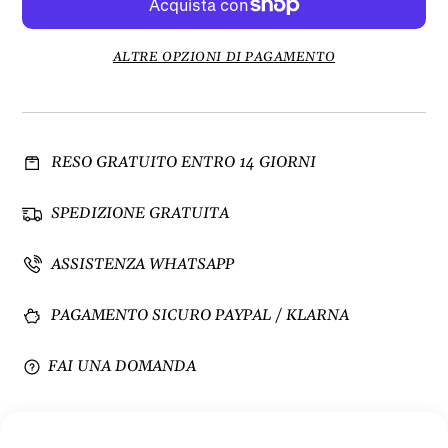
i
e
n
n
u
t
ALTRE OPZIONI DI PAGAMENTO
i
a
s
q
c
u
i
a
RESO GRATUITO ENTRO 14 GIORNI
q
n
u
t
a
i
SPEDIZIONE GRATUITA
n
t
t
à
ASSISTENZA WHATSAPP
i
p
t
e
PAGAMENTO SICURO PAYPAL / KLARNA
à
r
p
F
e
i
FAI UNA DOMANDA
r
l
F
a
i
t