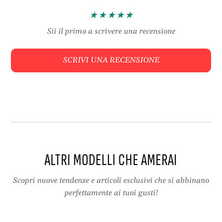
a
n
e
c
U
i
Sii il primo a scrivere una recensione
n
n
c
e
SCRIVI UNA RECENSIONE
i
t
n
t
e
o
t
,
t
I
o
d
,
e
I
a
d
l
ALTRI MODELLI CHE AMERAI
e
e
a
p
l
e
Scopri nuove tendenze e articoli esclusivi che si abbinano
e
r
perfettamente ai tuoi gusti!
p
M
e
a