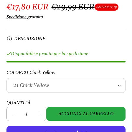
€17,80 EUR
€29,99 EUR
SALVA €12,19
Spedizione
gratuita.
DESCRIZIONE
Disponibile e pronto per la spedizione
COLOR:
21 Chick Yellow
QUANTITÀ
AGGIUNGI AL CARRELLO
D
A
i
u
m
m