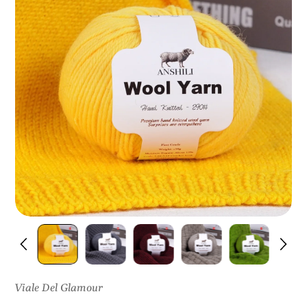
I
S
U
L
P
R
O
D
O
T
T
O
Viale Del Glamour