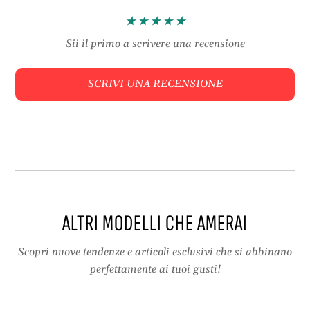
a
i
g
e
l
r
Sii il primo a scrivere una recensione
i
i
e
a
SCRIVI UNA RECENSIONE
r
,
i
t
a
a
,
p
t
p
a
e
p
t
p
i
e
,
ALTRI MODELLI CHE AMERAI
t
s
i
c
,
i
Scopri nuove tendenze e articoli esclusivi che si abbinano
s
a
perfettamente ai tuoi gusti!
c
r
i
p