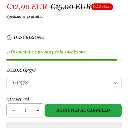
€12,90 EUR
€15,00 EUR
SALVA €2,10
Spedizione
gratuita.
DESCRIZIONE
Disponibile e pronto per la spedizione
COLOR:
GP578
QUANTITÀ
AGGIUNGI AL CARRELLO
D
A
i
u
m
m