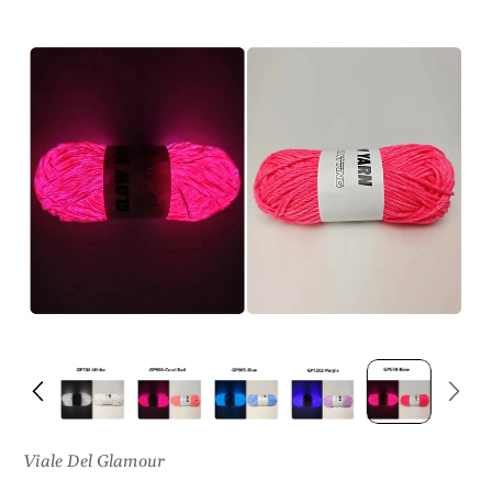
I
S
U
L
P
R
O
D
O
T
T
O
Viale Del Glamour