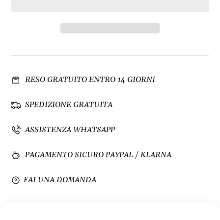
i
e
n
n
u
t
i
a
s
q
c
u
i
a
RESO GRATUITO ENTRO 14 GIORNI
q
n
u
t
a
i
SPEDIZIONE GRATUITA
n
t
t
à
ASSISTENZA WHATSAPP
i
p
t
e
PAGAMENTO SICURO PAYPAL / KLARNA
à
r
p
F
e
i
FAI UNA DOMANDA
r
l
F
a
i
t