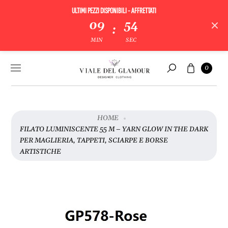
ULTIMI PEZZI DISPONIBILI - AFFRETTATI
09
54
:
V
MIN
SEC
A
I
Vai al
Carrello
A
0
contenuto
Cerca
L
L
E
I
HOME
N
FILATO LUMINISCENTE 55 M – YARN GLOW IN THE DARK
F
PER MAGLIERIA, TAPPETI, SCIARPE E BORSE
O
ARTISTICHE
R
M
A
Z
I
O
N