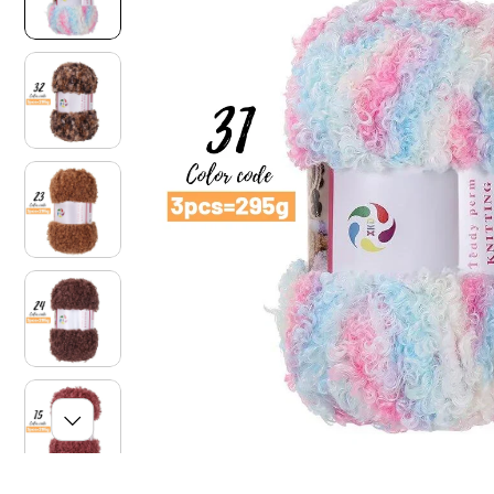
O
N
I
S
U
L
P
R
O
D
O
T
T
O