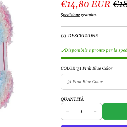
€14,80 EUR
€1
Spedizione
gratuita.
DESCRIZIONE
Disponibile e pronto per la spe
COLOR:
31 Pink Blue Color
QUANTITÀ
D
A
i
u
m
m