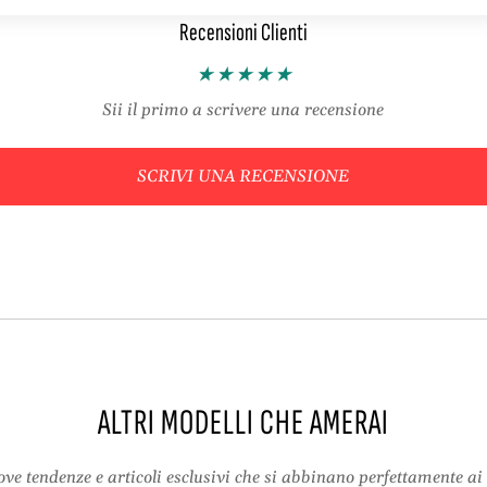
g
i
Recensioni Clienti
o
t
m
o
i
l
t
o
Sii il primo a scrivere una recensione
o
p
l
e
o
l
SCRIVI UNA RECENSIONE
p
l
e
i
l
c
l
c
i
i
c
a
c
p
i
e
a
r
p
f
ALTRI MODELLI CHE AMERAI
e
a
r
i
ve tendenze e articoli esclusivi che si abbinano perfettamente ai 
f
-