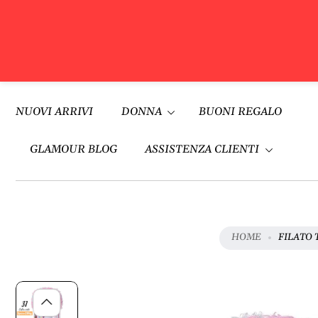
V
A
Vai al
I
contenuto
NUOVI ARRIVI
DONNA
BUONI REGALO
A
L
L
GLAMOUR BLOG
ASSISTENZA CLIENTI
E
I
N
F
O
HOME
FILATO 
R
M
A
Z
I