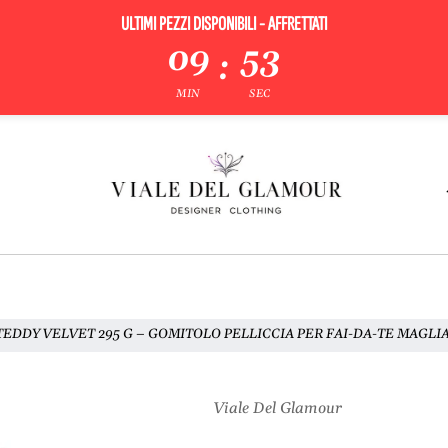
ULTIMI PEZZI DISPONIBILI - AFFRETTATI
09
52
:
MIN
SEC
TEDDY VELVET 295 G – GOMITOLO PELLICCIA PER FAI-DA-TE MAGLI
Viale Del Glamour