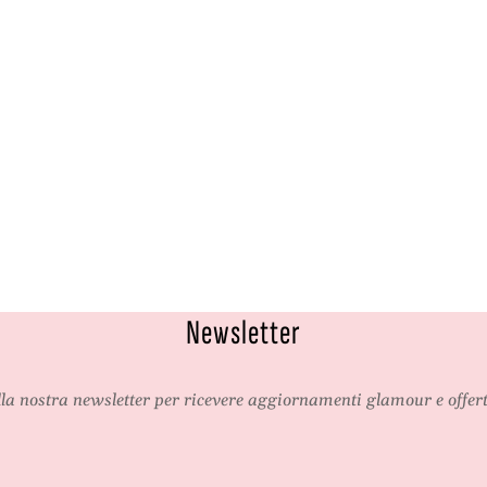
,
p
c
e
o
r
p
t
e
a
r
t
a
Newsletter
alla nostra newsletter per ricevere aggiornamenti glamour e offert