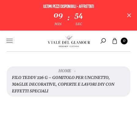
ULTIMI PEZZI DISPONIBILI - AFFRETTATI
09
53
:
V
MIN
SEC
A
I
Vai al
Carrello
A
0
contenuto
Cerca
L
L
E
I
HOME
N
FILO TEDDY 226 G – GOMITOLO PER UNCINETTO,
F
MAGLIE DECORATIVE, COPERTE E LAVORI DIY CON
O
EFFETTI SPECIALI
R
M
A
Z
I
O
N