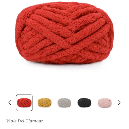
I
S
U
L
P
R
O
D
O
T
T
O
Viale Del Glamour