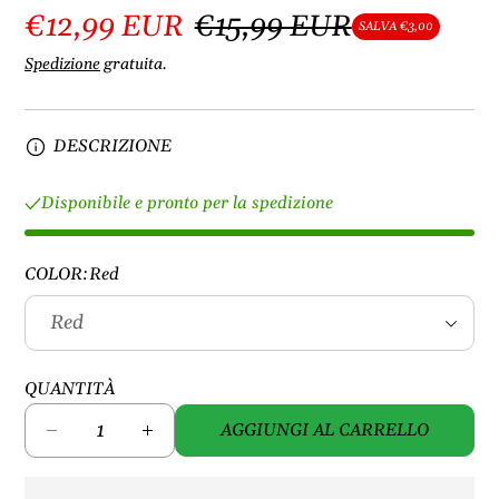
€12,99 EUR
€15,99 EUR
SALVA €3,00
Spedizione
gratuita.
DESCRIZIONE
Disponibile e pronto per la spedizione
COLOR:
Red
QUANTITÀ
AGGIUNGI AL CARRELLO
D
A
i
u
m
m