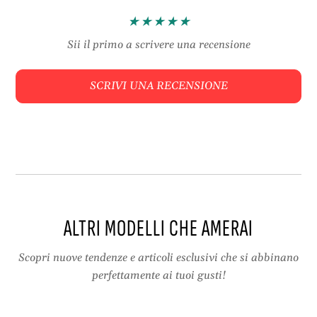
c
a
o
t
r
i
Sii il primo a scrivere una recensione
a
v
t
e
SCRIVI UNA RECENSIONE
i
,
v
c
e
o
,
p
c
e
o
r
p
t
e
e
r
e
ALTRI MODELLI CHE AMERAI
t
l
e
a
e
v
Scopri nuove tendenze e articoli esclusivi che si abbinano
l
o
perfettamente ai tuoi gusti!
a
r
v
i