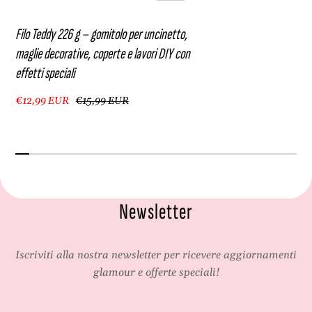
a
l
Filo Teddy 226 g – gomitolo per uncinetto,
i
maglie decorative, coperte e lavori DIY con
effetti speciali
€12,99 EUR
€15,99 EUR
Newsletter
Iscriviti alla nostra newsletter per ricevere aggiornamenti
glamour e offerte speciali!