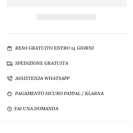
i
e
n
n
u
t
i
a
s
q
c
u
i
a
RESO GRATUITO ENTRO 14 GIORNI
q
n
u
t
a
i
SPEDIZIONE GRATUITA
n
t
t
à
ASSISTENZA WHATSAPP
i
p
t
e
PAGAMENTO SICURO PAYPAL / KLARNA
à
r
p
F
e
i
FAI UNA DOMANDA
r
l
F
o
i
T