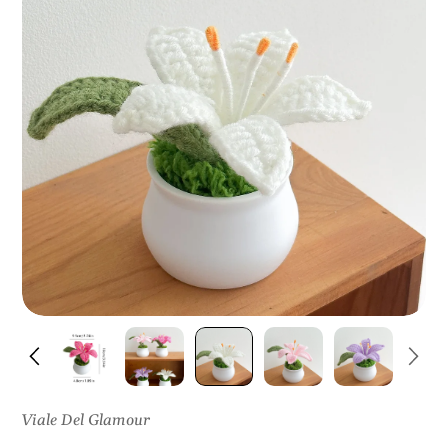
I
S
U
L
P
R
O
D
O
T
T
O
Viale Del Glamour