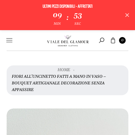
ULTIMI PEZZI DISPONIBILI - AFFRETTATI
09
53
:
V
MIN
SEC
A
I
Vai al
Carrello
A
0
contenuto
Cerca
L
L
E
I
HOME
N
FIORI ALL’UNCINETTO FATTI A MANO IN VASO –
F
BOUQUET ARTIGIANALE DECORAZIONE SENZA
O
APPASSIRE
R
M
A
Z
I
O
N