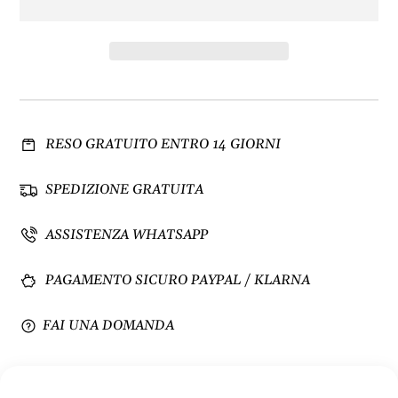
i
e
n
n
u
t
i
a
s
q
c
u
i
a
RESO GRATUITO ENTRO 14 GIORNI
q
n
u
t
a
i
SPEDIZIONE GRATUITA
n
t
t
à
ASSISTENZA WHATSAPP
i
p
t
e
PAGAMENTO SICURO PAYPAL / KLARNA
à
r
p
F
e
i
FAI UNA DOMANDA
r
o
F
r
i
i