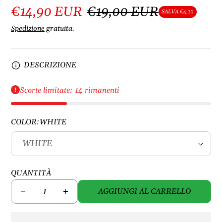
€14,90 EUR
€19,00 EUR
SALVA €4,10
Spedizione
gratuita.
DESCRIZIONE
Scorte limitate: 14 rimanenti
COLOR:
WHITE
QUANTITÀ
AGGIUNGI AL CARRELLO
D
A
i
u
m
m