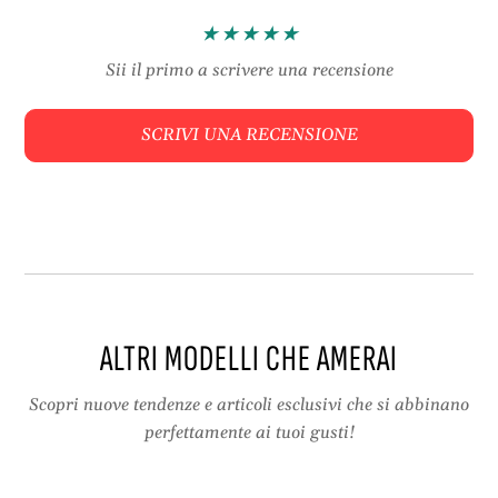
r
g
t
i
i
a
Sii il primo a scrivere una recensione
g
n
i
a
SCRIVI UNA RECENSIONE
a
l
n
e
a
d
l
e
e
c
d
o
e
r
c
a
o
z
ALTRI MODELLI CHE AMERAI
r
i
a
o
z
n
Scopri nuove tendenze e articoli esclusivi che si abbinano
i
e
perfettamente ai tuoi gusti!
o
s
n
e