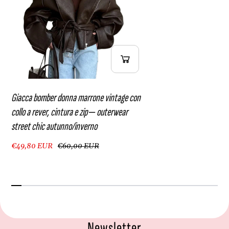
a
u
u
n
t
n
u
o
n
/
n
i
o
n
/
v
i
e
Giacca bomber donna marrone vintage con
n
r
collo a rever, cintura e zip ‒ outerwear
v
n
street chic autunno/inverno
e
o
r
€49,80 EUR
€60,00 EUR
n
o
Newsletter