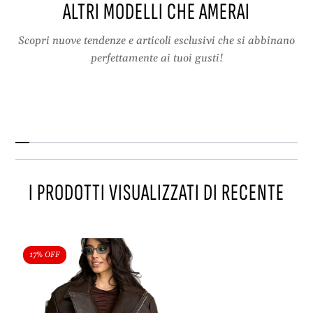
ALTRI MODELLI CHE AMERAI
‒
t
o
e
u
r
Scopri nuove tendenze e articoli esclusivi che si abbinano
t
w
perfettamente ai tuoi gusti!
e
e
r
a
w
r
e
s
a
t
r
r
s
e
t
e
I PRODOTTI VISUALIZZATI DI RECENTE
r
t
e
c
e
h
t
i
c
c
17% OFF
h
a
i
u
c
t