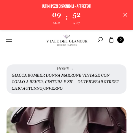
ULTIMI PEZZI DISPONIBILI - AFFRETTATI
09
52
:
V
MIN
SEC
A
I
Vai al
Carrello
A
0
contenuto
Cerca
L
L
E
I
HOME
N
GIACCA BOMBER DONNA MARRONE VINTAGE CON
F
COLLO A REVER, CINTURA E ZIP ‒ OUTERWEAR STREET
O
CHIC AUTUNNO/INVERNO
R
M
A
Z
I
O
N