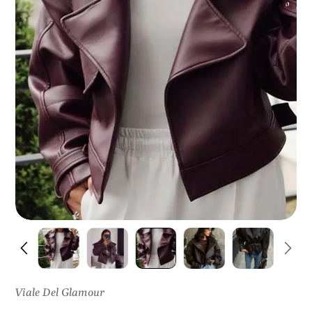
I
S
U
L
P
R
O
D
O
T
T
O
Viale Del Glamour