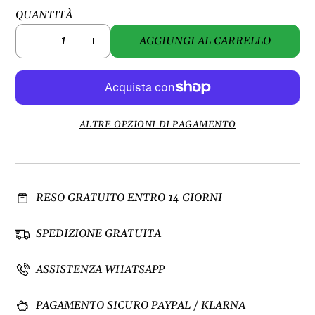
QUANTITÀ
AGGIUNGI AL CARRELLO
D
A
i
u
m
m
i
e
n
n
u
t
ALTRE OPZIONI DI PAGAMENTO
i
a
s
q
c
u
i
a
RESO GRATUITO ENTRO 14 GIORNI
q
n
u
t
a
i
SPEDIZIONE GRATUITA
n
t
t
à
ASSISTENZA WHATSAPP
i
p
t
e
PAGAMENTO SICURO PAYPAL / KLARNA
à
r