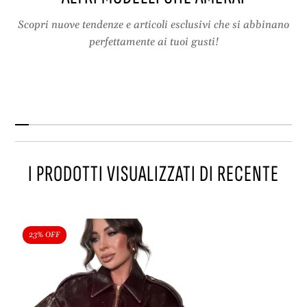
Z
e
i
C
Scopri nuove tendenze e articoli esclusivi che si abbinano
p
o
perfettamente ai tuoi gusti!
e
l
C
l
o
e
l
t
l
t
e
o
t
t
I PRODOTTI VISUALIZZATI DI RECENTE
o
23% OFF