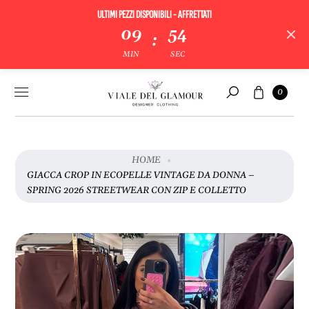
ULTIMI PEZZI DISPONIBILI - AFFRETTATI
V
09
53
:
A
MIN
SEC
I
A
Vai al
Carrello
L
0
contenuto
Cerca
L
E
I
N
HOME
F
GIACCA CROP IN ECOPELLE VINTAGE DA DONNA –
O
SPRING 2026 STREETWEAR CON ZIP E COLLETTO
R
M
A
Z
I
O
N
I