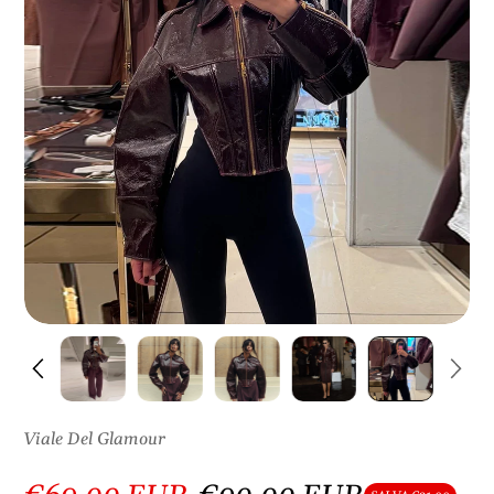
S
U
L
P
R
O
D
O
T
T
O
Viale Del Glamour