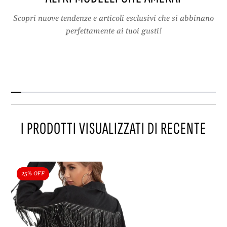
s
r
t
n
Scopri nuove tendenze e articoli esclusivi che si abbinano
e
e
perfettamente ai tuoi gusti!
r
b
n
o
e
h
b
o
o
h
o
I PRODOTTI VISUALIZZATI DI RECENTE
25% OFF