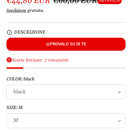
€44,80 EUR
€60,00 EUR
SALVA €15,20
Spedizione
gratuita.
DESCRIZIONE
PROVALO SU DI TE
Scorte limitate: 7 rimanenti
COLOR:
black
SIZE:
M