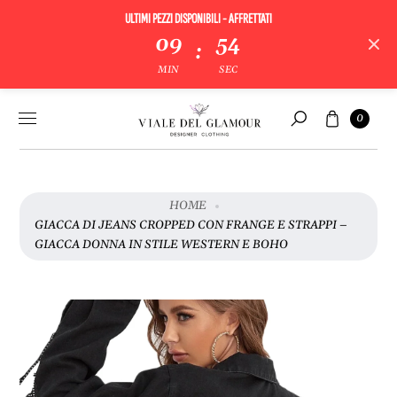
ULTIMI PEZZI DISPONIBILI - AFFRETTATI
V
09
54
:
A
MIN
SEC
I
A
Vai al
Carrello
L
0
contenuto
Cerca
L
E
I
N
HOME
F
GIACCA DI JEANS CROPPED CON FRANGE E STRAPPI –
O
GIACCA DONNA IN STILE WESTERN E BOHO
R
M
A
Z
I
O
N
I