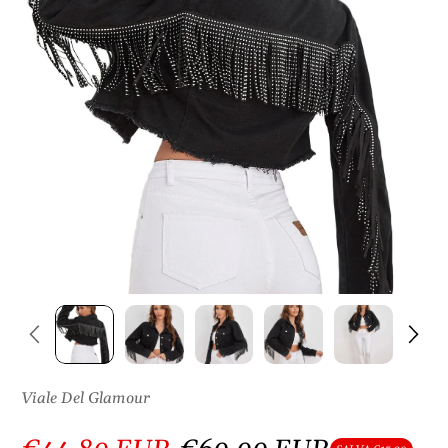
S
U
L
P
R
O
D
O
T
T
O
Viale Del Glamour