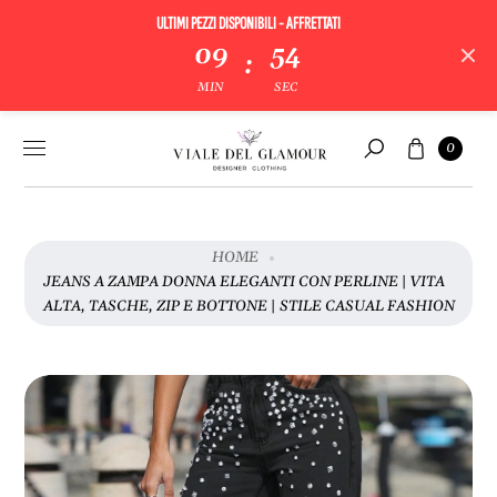
ULTIMI PEZZI DISPONIBILI - AFFRETTATI
V
09
54
:
A
MIN
SEC
I
A
Vai al
Carrello
L
0
contenuto
Cerca
L
E
I
N
HOME
F
JEANS A ZAMPA DONNA ELEGANTI CON PERLINE | VITA
O
ALTA, TASCHE, ZIP E BOTTONE | STILE CASUAL FASHION
R
M
A
Z
I
O
N
I