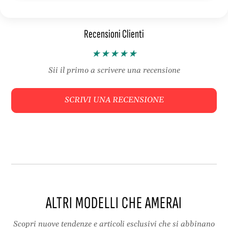
l
,
t
t
Recensioni Clienti
a
a
,
s
t
c
a
h
Sii il primo a scrivere una recensione
s
e
c
,
SCRIVI UNA RECENSIONE
h
z
e
i
,
p
z
e
i
b
p
o
e
t
b
t
o
o
ALTRI MODELLI CHE AMERAI
t
n
t
e
o
|
Scopri nuove tendenze e articoli esclusivi che si abbinano