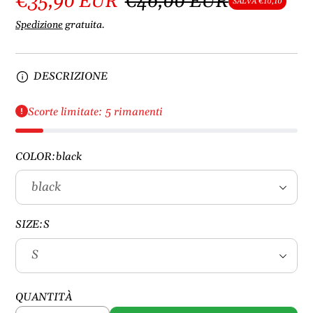
€35,90 EUR
€46,00 EUR
SALVA €10,10
Spedizione
gratuita.
DESCRIZIONE
Scorte limitate: 5 rimanenti
COLOR:
black
SIZE:
S
QUANTITÀ