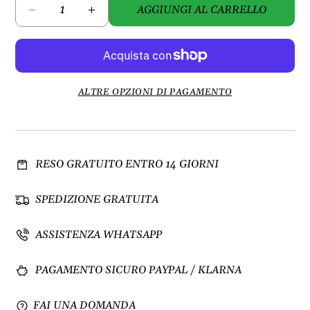
AGGIUNGI AL CARRELLO
D
A
i
u
m
m
i
e
n
n
u
t
ALTRE OPZIONI DI PAGAMENTO
i
a
s
q
c
u
i
a
RESO GRATUITO ENTRO 14 GIORNI
q
n
u
t
a
i
SPEDIZIONE GRATUITA
n
t
t
à
ASSISTENZA WHATSAPP
i
p
t
e
PAGAMENTO SICURO PAYPAL / KLARNA
à
r
p
J
e
e
FAI UNA DOMANDA