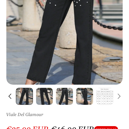
S
U
L
P
R
O
D
O
T
T
O
Viale Del Glamour