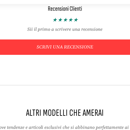
U
i
Recensioni Clienti
n
n
c
e
i
t
n
t
Sii il primo a scrivere una recensione
e
o
t
–
t
K
SCRIVI UNA RECENSIONE
o
i
–
t
K
C
i
o
t
m
C
p
o
l
m
e
p
t
l
o
ALTRI MODELLI CHE AMERAI
e
c
t
o
ve tendenze e articoli esclusivi che si abbinano perfettamente ai 
o
n