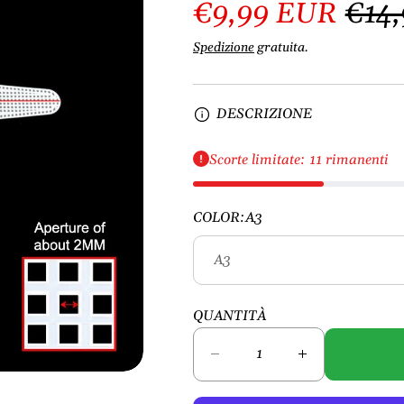
€9,99 EUR
€14
Spedizione
gratuita.
DESCRIZIONE
Scorte limitate: 11 rimanenti
COLOR:
A3
QUANTITÀ
D
A
i
u
m
m