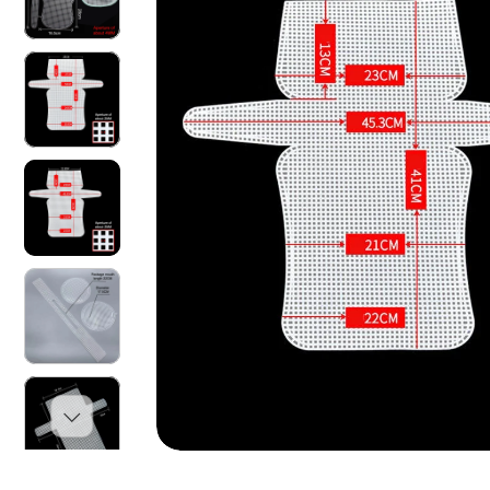
O
N
I
S
U
L
P
R
O
D
O
T
T
O