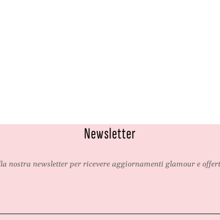
s
i
o
r
i
Newsletter
alla nostra newsletter per ricevere aggiornamenti glamour e offert