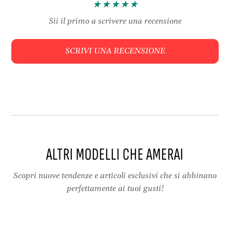
P
n
r
c
Sii il primo a scrivere una recensione
i
i
n
p
SCRIVI UNA RECENSIONE
c
i
i
a
p
n
i
t
a
i
n
t
i
ALTRI MODELLI CHE AMERAI
Scopri nuove tendenze e articoli esclusivi che si abbinano
perfettamente ai tuoi gusti!