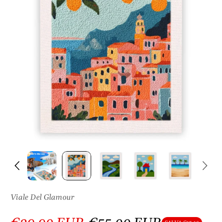
S
U
L
P
R
O
D
O
T
T
O
Viale Del Glamour