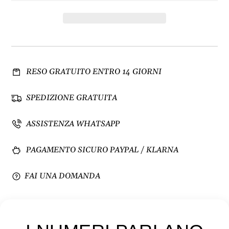
n
n
u
t
i
a
s
q
c
u
i
a
RESO GRATUITO ENTRO 14 GIORNI
q
n
u
t
a
i
SPEDIZIONE GRATUITA
n
t
t
à
ASSISTENZA WHATSAPP
i
p
t
e
PAGAMENTO SICURO PAYPAL / KLARNA
à
r
p
K
e
i
FAI UNA DOMANDA
r
t
K
P
i
u
t
n