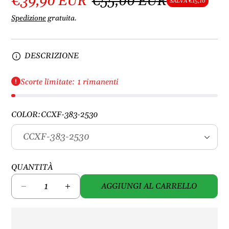
€39,90 EUR
€55,00 EUR
SALVA €15,10
Spedizione
gratuita.
DESCRIZIONE
Scorte limitate: 1 rimanenti
COLOR:
CCXF-383-2530
QUANTITÀ
AGGIUNGI AL CARRELLO
D
A
i
u
m
m
i
e