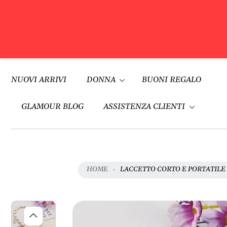
V
A
Vai al
I
contenuto
NUOVI ARRIVI
DONNA
BUONI REGALO
A
L
L
GLAMOUR BLOG
ASSISTENZA CLIENTI
E
I
N
F
O
HOME
LACCETTO CORTO E PORTATILE 
R
M
A
Z
I