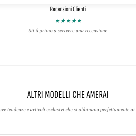
e
n
Recensioni Clienti
c
c
o
l
n
i
c
p
Sii il primo a scrivere una recensione
l
–
i
L
p
a
–
c
L
c
a
e
c
t
c
t
e
o
ALTRI MODELLI CHE AMERAI
t
d
t
a
o
p
ve tendenze e articoli esclusivi che si abbinano perfettamente ai 
d
o
a
l
p
s
o
o