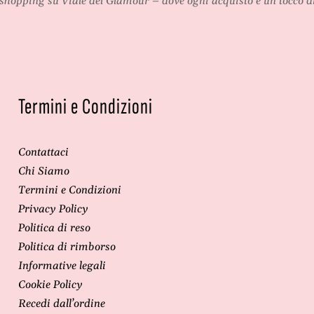
shopping su
Viale del Glamour
– dove ogni acquisto è un tocco di
d
e
i
l
t
e
e
f
l
o
e
n
f
i
Termini e Condizioni
o
e
n
a
i
c
Contattaci
e
c
a
e
Chi Siamo
c
s
Termini e Condizioni
c
s
Privacy Policy
e
o
Politica di reso
s
r
Politica di rimborso
s
i
o
Informative legali
r
Cookie Policy
i
Recedi dall’ordine