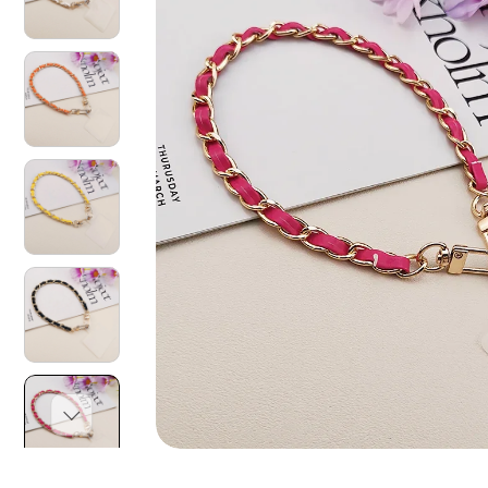
O
N
I
S
U
L
P
R
O
D
O
T
T
O