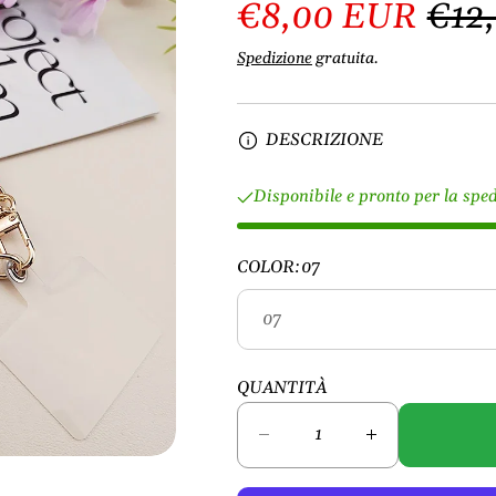
€8,00 EUR
€12
Spedizione
gratuita.
DESCRIZIONE
Disponibile e pronto per la spe
COLOR:
07
QUANTITÀ
D
A
i
u
m
m