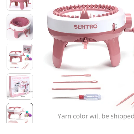
O
N
I
S
U
L
P
R
O
D
O
T
T
O