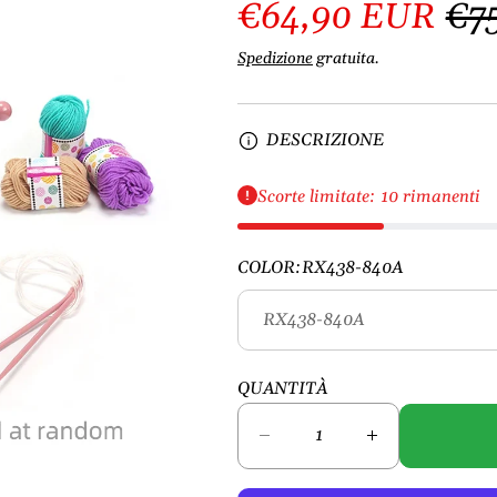
€64,90 EUR
€7
Spedizione
gratuita.
DESCRIZIONE
Scorte limitate: 10 rimanenti
COLOR:
RX438-840A
QUANTITÀ
D
A
i
u
m
m