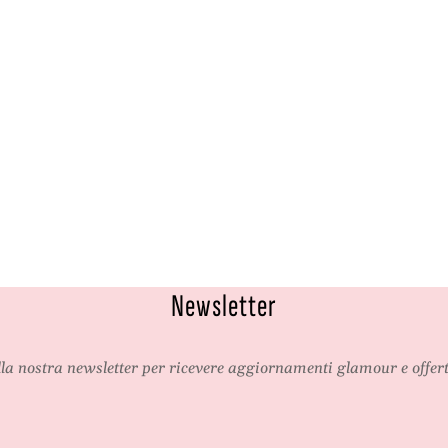
g
o
l
n
i
i
o
n
i
Newsletter
alla nostra newsletter per ricevere aggiornamenti glamour e offert