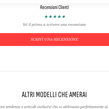
A
i
Recensioni Clienti
g
–
h
K
i
n
–
i
Sii il primo a scrivere una recensione
K
t
n
t
i
i
SCRIVI UNA RECENSIONE
t
n
t
g
i
M
n
a
g
c
M
h
a
i
c
n
h
e
i
p
ALTRI MODELLI CHE AMERAI
n
e
e
r
ve tendenze e articoli esclusivi che si abbinano perfettamente ai 
p
S