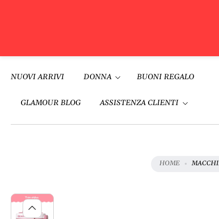
V
A
Vai al
I
contenuto
NUOVI ARRIVI
DONNA
BUONI REGALO
A
L
L
GLAMOUR BLOG
ASSISTENZA CLIENTI
E
I
N
F
O
HOME
MACCHIN
R
M
A
Z
I