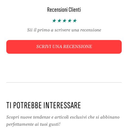
a
i
g
a
Recensioni Clienti
l
l
i
u
a
r
Sii il primo a scrivere una recensione
l
e
u
x
r
m
SCRIVI UNA RECENSIONE
e
a
x
n
m
i
a
c
n
a
i
l
c
a
a
r
l
g
TI POTREBBE INTERESSARE
a
a
r
c
Scopri nuove tendenze e articoli esclusivi che si abbinano
g
o
perfettamente ai tuoi gusti!
a
n