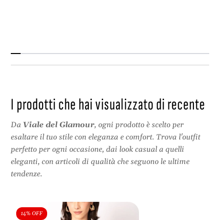
c
f
o
r
n
a
f
n
r
g
a
i
n
n
g
a
i
I prodotti che hai visualizzato di recente
n
a
Da
Viale del Glamour
, ogni prodotto è scelto per
esaltare il tuo stile con eleganza e comfort. Trova l'outfit
perfetto per ogni occasione, dai look casual a quelli
eleganti, con articoli di qualità che seguono le ultime
tendenze.
14% OFF