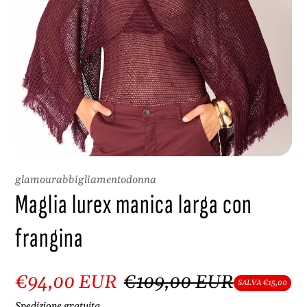
P
R
O
D
O
T
T
O
glamourabbigliamentodonna
Maglia lurex manica larga con
frangina
€94,00 EUR
€109,00 EUR
SALVA €15,00
Spedizione
gratuita.