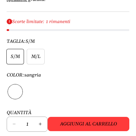
Scorte limitate: 1 rimanenti
TAGLIA:
S/M
S/M
M/L
COLOR:
sangria
QUANTITÀ
AGGIUNGI AL CARRELLO
D
A
i
u