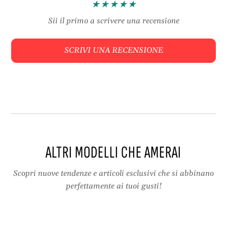
a
e
n
E
Sii il primo a scrivere una recensione
t
f
e
f
SCRIVI UNA RECENSIONE
E
e
f
t
f
t
e
o
t
M
t
a
o
r
M
m
a
o
ALTRI MODELLI CHE AMERAI
r
m
o
Scopri nuove tendenze e articoli esclusivi che si abbinano
perfettamente ai tuoi gusti!