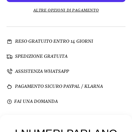
n
n
u
t
ALTRE OPZIONI DI PAGAMENTO
i
a
s
q
c
u
i
a
RESO GRATUITO ENTRO 14 GIORNI
q
n
u
t
a
i
SPEDIZIONE GRATUITA
n
t
t
à
ASSISTENZA WHATSAPP
i
p
t
e
PAGAMENTO SICURO PAYPAL / KLARNA
à
r
p
O
e
r
FAI UNA DOMANDA
r
o
O
l
r
o
o
g