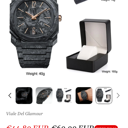
S
U
L
P
R
O
D
O
T
T
O
Viale Del Glamour