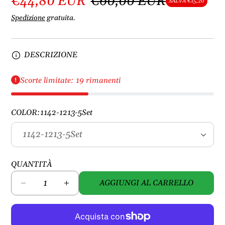
€44,80 EUR
€60,00 EUR
SALVA €15,20
Spedizione
gratuita.
DESCRIZIONE
Scorte limitate: 19 rimanenti
COLOR:
1142-1213-5Set
QUANTITÀ
AGGIUNGI AL CARRELLO
D
A
i
u
m
m
i
e