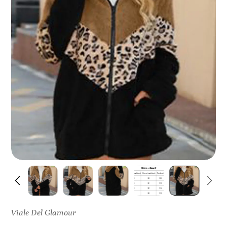
I
S
U
L
P
R
O
D
O
T
T
O
Viale Del Glamour