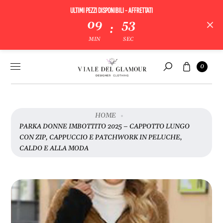
ULTIMI PEZZI DISPONIBILI - AFFRETTATI
09
53
:
V
MIN
SEC
A
I
Vai al
Carrello
A
0
contenuto
Cerca
L
L
E
I
HOME
N
PARKA DONNE IMBOTTITO 2025 – CAPPOTTO LUNGO
F
CON ZIP, CAPPUCCIO E PATCHWORK IN PELUCHE,
O
CALDO E ALLA MODA
R
M
A
Z
I
O
N