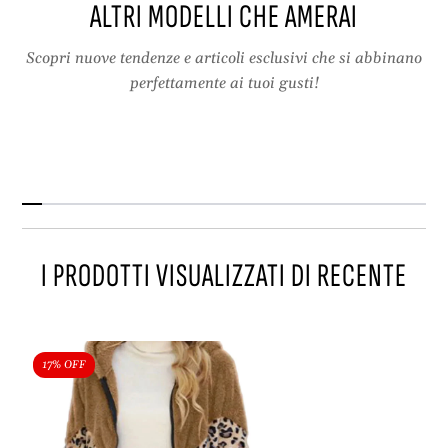
ALTRI MODELLI CHE AMERAI
c
o
h
r
w
k
Scopri nuove tendenze e articoli esclusivi che si abbinano
o
i
perfettamente ai tuoi gusti!
r
n
k
p
i
e
n
l
p
u
e
c
l
h
u
e
I PRODOTTI VISUALIZZATI DI RECENTE
c
,
h
c
e
a
,
l
c
d
17% OFF
a
o
l
e
d
a