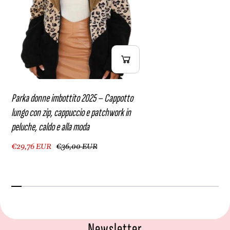
o
l
e
l
a
a
l
m
l
o
a
d
m
a
o
d
Parka donne imbottito 2025 – Cappotto
a
lungo con zip, cappuccio e patchwork in
peluche, caldo e alla moda
€29,76 EUR
€36,00 EUR
Newsletter