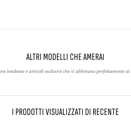
p
e
o
s
n
e
e
–
s
l
e
i
–
n
l
g
i
e
ALTRI MODELLI CHE AMERAI
n
r
g
i
ve tendenze e articoli esclusivi che si abbinano perfettamente ai 
e
e
r
f
i
e
e
m
f
m
e
i
I PRODOTTI VISUALIZZATI DI RECENTE
m
n
m
i
i
l
n
e