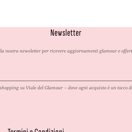
e
g
l
a
e
n
g
t
a
e
Newsletter
n
e
t
s
e
e
alla nostra newsletter per ricevere aggiornamenti glamour e offert
e
n
s
s
e
u
n
a
s
l
shopping su
Viale del Glamour
– dove ogni acquisto è un tocco di
u
e
a
l
e