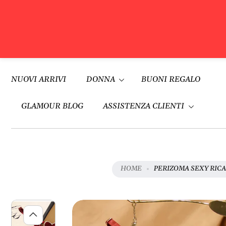
V
A
Vai al
I
contenuto
NUOVI ARRIVI
DONNA
BUONI REGALO
A
L
L
GLAMOUR BLOG
ASSISTENZA CLIENTI
E
I
N
F
O
HOME
PERIZOMA SEXY RICA
R
M
A
Z
I