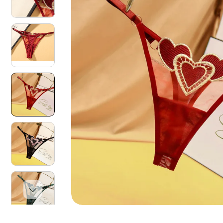
O
N
I
S
U
L
P
R
O
D
O
T
T
O