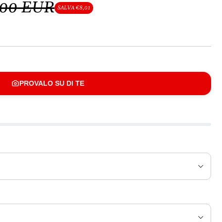
,00 EUR
SALVA €8,01
PROVALO SU DI TE