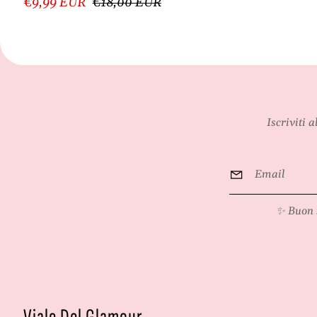
€9,99 EUR
€18,00 EUR
Iscriviti 
Email
*
✨ Buon 