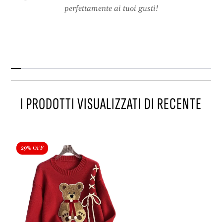
n
/
perfettamente ai tuoi gusti!
n
i
o
n
/
v
i
e
n
r
v
n
e
o
r
I PRODOTTI VISUALIZZATI DI RECENTE
n
o
29% OFF