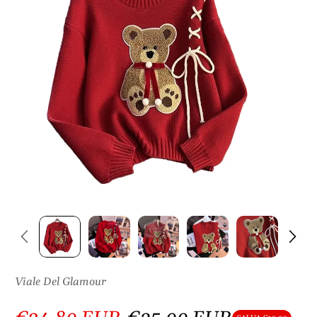
S
U
L
P
R
O
D
O
T
T
O
Viale Del Glamour