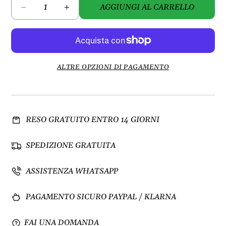
AGGIUNGI AL CARRELLO
D
A
i
u
m
m
i
e
n
n
u
t
ALTRE OPZIONI DI PAGAMENTO
i
a
s
q
c
u
i
a
RESO GRATUITO ENTRO 14 GIORNI
q
n
u
t
a
i
SPEDIZIONE GRATUITA
n
t
t
à
ASSISTENZA WHATSAPP
i
p
t
e
PAGAMENTO SICURO PAYPAL / KLARNA
à
r
p
P
e
u
FAI UNA DOMANDA