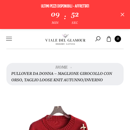
ULTIMI PEZZI DISPONIBILI - AFFRETTATI
V
09
51
:
A
MIN
SEC
I
A
Vai al
Carrello
L
0
contenuto
Cerca
L
E
I
N
HOME
F
PULLOVER DA DONNA – MAGLIONE GIROCOLLO CON
O
ORSO, TAGLIO LOOSE KNIT AUTUNNO/INVERNO
R
M
A
Z
I
O
N
I