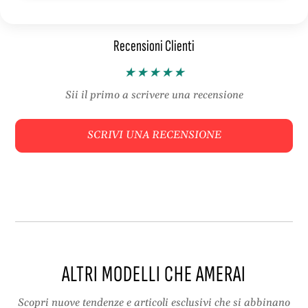
,
g
t
l
Recensioni Clienti
a
i
g
o
l
l
i
o
Sii il primo a scrivere una recensione
o
o
l
s
SCRIVI UNA RECENSIONE
o
e
o
k
s
n
e
i
k
t
n
a
i
u
t
t
a
u
ALTRI MODELLI CHE AMERAI
u
n
t
n
u
o
Scopri nuove tendenze e articoli esclusivi che si abbinano