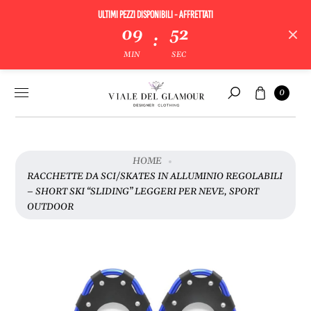
ULTIMI PEZZI DISPONIBILI - AFFRETTATI
09
52
:
V
MIN
SEC
A
I
Vai al
Carrello
A
0
contenuto
Cerca
L
L
E
I
HOME
N
RACCHETTE DA SCI/SKATES IN ALLUMINIO REGOLABILI
F
– SHORT SKI “SLIDING” LEGGERI PER NEVE, SPORT
O
OUTDOOR
R
M
A
Z
I
O
N