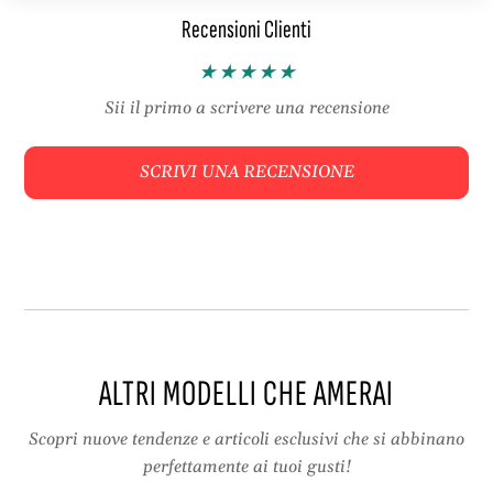
i
h
Recensioni Clienti
–
o
s
r
h
t
o
s
Sii il primo a scrivere una recensione
r
k
t
i
SCRIVI UNA RECENSIONE
s
“
k
s
i
l
“
i
s
d
l
i
i
n
d
g
i
”
ALTRI MODELLI CHE AMERAI
n
l
g
e
”
g
Scopri nuove tendenze e articoli esclusivi che si abbinano
l
g
perfettamente ai tuoi gusti!
e
e