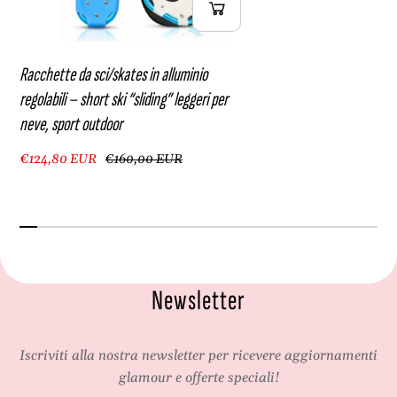
t
o
d
r
o
o
Racchette da sci/skates in alluminio
r
regolabili – short ski “sliding” leggeri per
neve, sport outdoor
€124,80 EUR
€160,00 EUR
Newsletter
Iscriviti alla nostra newsletter per ricevere aggiornamenti
glamour e offerte speciali!