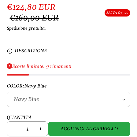
€124,80 EUR
SALVA €35,20
€160,00 EUR
Spedizione
gratuita.
DESCRIZIONE
Scorte limitate: 9 rimanenti
COLOR:
Navy Blue
QUANTITÀ
AGGIUNGI AL CARRELLO
D
A