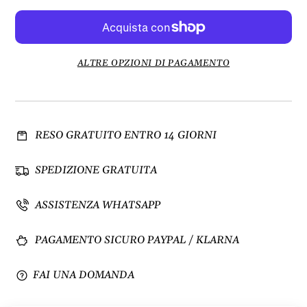
i
u
m
m
i
e
n
n
u
t
ALTRE OPZIONI DI PAGAMENTO
i
a
s
q
c
u
i
a
RESO GRATUITO ENTRO 14 GIORNI
q
n
u
t
a
i
SPEDIZIONE GRATUITA
n
t
t
à
ASSISTENZA WHATSAPP
i
p
t
e
PAGAMENTO SICURO PAYPAL / KLARNA
à
r
p
R
e
a
FAI UNA DOMANDA
r
c
R
c