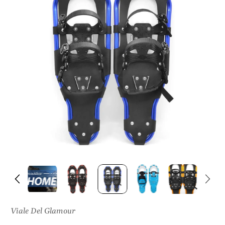
I
S
U
L
P
R
O
D
O
T
T
O
Viale Del Glamour