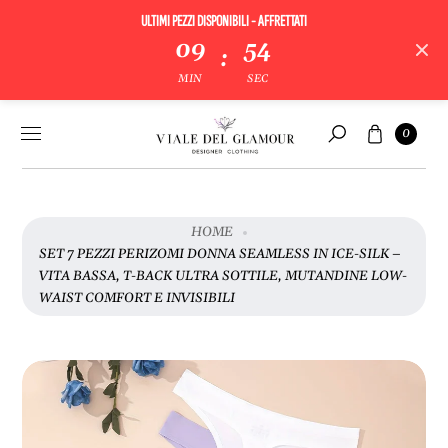
ULTIMI PEZZI DISPONIBILI - AFFRETTATI
09
53
:
V
MIN
SEC
A
I
Vai al
Carrello
A
0
contenuto
Cerca
L
L
E
I
HOME
N
SET 7 PEZZI PERIZOMI DONNA SEAMLESS IN ICE-SILK –
F
VITA BASSA, T-BACK ULTRA SOTTILE, MUTANDINE LOW-
O
WAIST COMFORT E INVISIBILI
R
M
A
Z
I
O
N