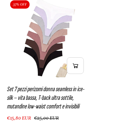
a
i
37% OFF
n
n
d
e
i
l
n
o
e
w
l
-
o
w
w
a
-
i
w
s
a
t
i
c
Set 7 pezzi perizomi donna seamless in ice-
s
o
silk – vita bassa, T-back ultra sottile,
t
m
mutandine low-waist comfort e invisibili
c
f
o
o
€15,80 EUR
€25,00 EUR
m
r
f
t
o
e