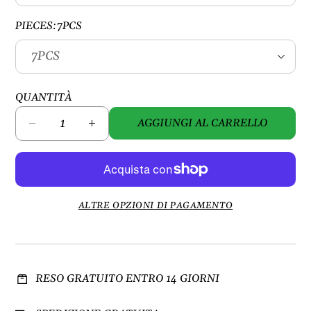
PIECES:
7PCS
QUANTITÀ
AGGIUNGI AL CARRELLO
D
A
i
u
m
m
i
e
n
n
u
t
ALTRE OPZIONI DI PAGAMENTO
i
a
s
q
c
u
i
a
RESO GRATUITO ENTRO 14 GIORNI
q
n
u
t