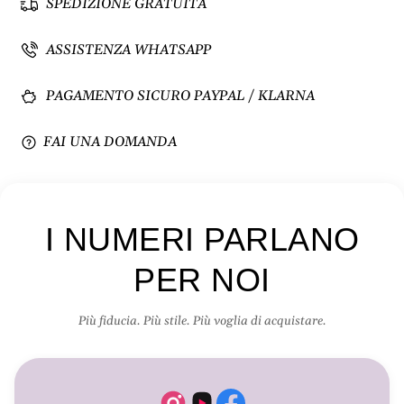
a
i
SPEDIZIONE GRATUITA
n
t
t
à
ASSISTENZA WHATSAPP
i
p
t
e
PAGAMENTO SICURO PAYPAL / KLARNA
à
r
p
S
e
e
FAI UNA DOMANDA
r
t
S
7
e
p
t
e
I NUMERI PARLANO
7
z
p
z
PER NOI
e
i
z
p
z
e
Più fiducia. Più stile. Più voglia di acquistare.
i
r
p
i
e
z
r
o