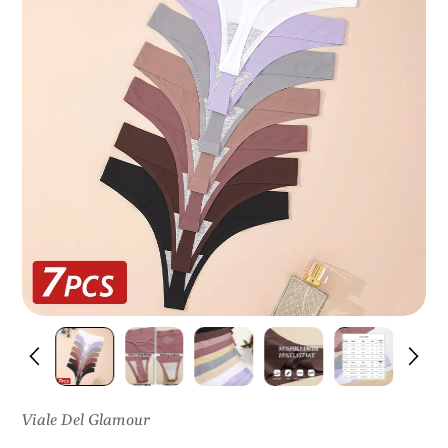
I
S
U
L
P
R
O
D
O
T
T
O
Viale Del Glamour