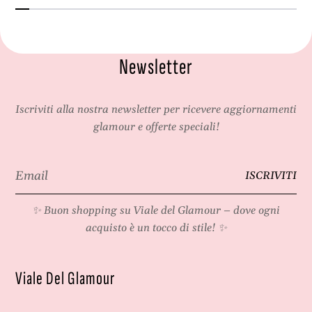
r
i
t
n
e
v
i
i
Newsletter
n
s
v
i
i
b
Iscriviti alla nostra newsletter per ricevere aggiornamenti
s
i
glamour e offerte speciali!
i
l
b
i
i
Email
l
ISCRIVITI
*
i
✨ Buon shopping su
Viale del Glamour
– dove ogni
acquisto è un tocco di stile! ✨
Viale Del Glamour