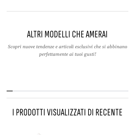
-
c
b
k
a
u
c
l
k
t
ALTRI MODELLI CHE AMERAI
u
r
l
a
t
s
Scopri nuove tendenze e articoli esclusivi che si abbinano
r
o
perfettamente ai tuoi gusti!
a
t
s
t
o
i
t
l
t
e
i
,
l
m
e
u
I PRODOTTI VISUALIZZATI DI RECENTE
,
t
m
a
u
n
t
d