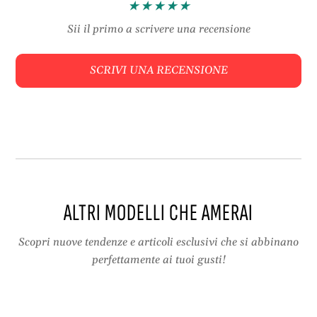
m
t
a
i
Sii il primo a scrivere una recensione
n
c
t
i
SCRIVI UNA RECENSIONE
i
p
c
e
i
r
p
S
e
a
r
n
S
V
a
a
n
l
ALTRI MODELLI CHE AMERAI
V
e
a
n
l
t
Scopri nuove tendenze e articoli esclusivi che si abbinano
e
i
perfettamente ai tuoi gusti!
n
n
t
o
i