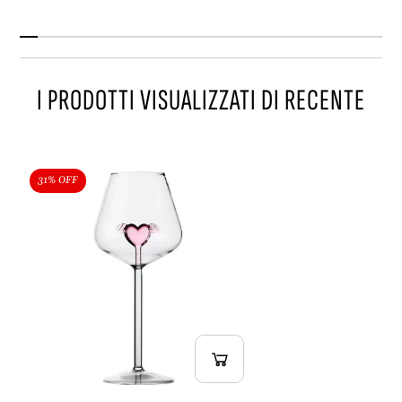
n
o
I PRODOTTI VISUALIZZATI DI RECENTE
31% OFF