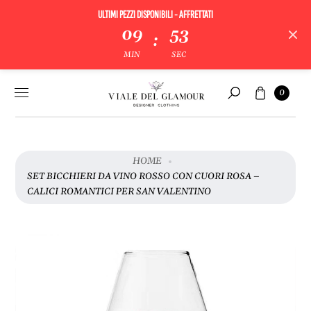
ULTIMI PEZZI DISPONIBILI - AFFRETTATI
V
09
53
:
A
MIN
SEC
I
A
Vai al
Carrello
L
0
contenuto
Cerca
L
E
I
N
HOME
F
SET BICCHIERI DA VINO ROSSO CON CUORI ROSA –
O
CALICI ROMANTICI PER SAN VALENTINO
R
M
A
Z
I
O
N
I