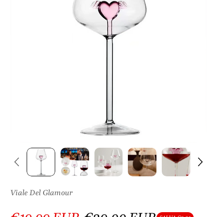
S
U
L
P
R
O
D
O
T
T
O
Viale Del Glamour