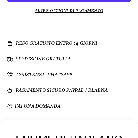
n
n
u
t
ALTRE OPZIONI DI PAGAMENTO
i
a
s
q
c
u
i
a
RESO GRATUITO ENTRO 14 GIORNI
q
n
u
t
a
i
SPEDIZIONE GRATUITA
n
t
t
à
ASSISTENZA WHATSAPP
i
p
t
e
PAGAMENTO SICURO PAYPAL / KLARNA
à
r
p
S
e
e
FAI UNA DOMANDA
r
t
S
B
e
i
t
c