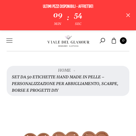
ULTIMI PEZZI DISPONIBILI - AFFRETTATI
09
54
:
V
MIN
SEC
A
I
Vai al
Carrello
A
0
contenuto
Cerca
L
L
E
I
HOME
N
SET DA 50 ETICHETTE HAND MADE IN PELLE –
F
PERSONALIZZAZIONE PER ABBIGLIAMENTO, SCARPE,
O
BORSE E PROGETTI DIY
R
M
A
Z
I
O
N