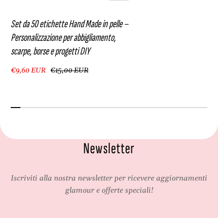
t
D
t
I
Set da 50 etichette Hand Made in pelle –
i
Y
Personalizzazione per abbigliamento,
D
scarpe, borse e progetti DIY
I
Y
€9,60 EUR
€15,00 EUR
Newsletter
Iscriviti alla nostra newsletter per ricevere aggiornamenti
glamour e offerte speciali!