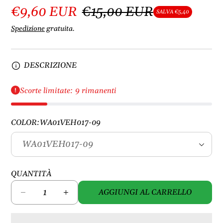
€9,60 EUR
€15,00 EUR
SALVA €5,40
Spedizione
gratuita.
DESCRIZIONE
Scorte limitate: 9 rimanenti
COLOR:
WA01VEH017-09
QUANTITÀ
AGGIUNGI AL CARRELLO
D
A
i
u
m
m