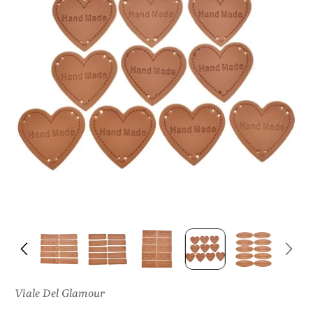
I
S
U
L
P
R
O
D
O
T
T
O
Viale Del Glamour