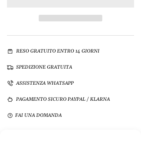
i
e
n
n
u
t
i
a
s
q
c
u
i
a
RESO GRATUITO ENTRO 14 GIORNI
q
n
u
t
a
i
SPEDIZIONE GRATUITA
n
t
t
à
ASSISTENZA WHATSAPP
i
p
t
e
PAGAMENTO SICURO PAYPAL / KLARNA
à
r
p
S
e
e
FAI UNA DOMANDA
r
t
S
d
e
a