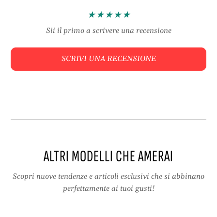
a
o
z
n
i
e
Sii il primo a scrivere una recensione
o
p
n
e
SCRIVI UNA RECENSIONE
e
r
p
a
e
b
r
b
a
i
b
g
b
l
i
i
g
a
ALTRI MODELLI CHE AMERAI
l
m
i
e
a
n
Scopri nuove tendenze e articoli esclusivi che si abbinano
m
t
perfettamente ai tuoi gusti!
e
o
n
,