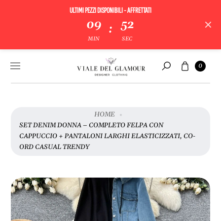
ULTIMI PEZZI DISPONIBILI - AFFRETTATI
09
52
:
V
MIN
SEC
A
I
Vai al
Carrello
A
0
contenuto
Cerca
L
L
E
I
HOME
N
SET DENIM DONNA – COMPLETO FELPA CON
F
CAPPUCCIO + PANTALONI LARGHI ELASTICIZZATI, CO-
O
ORD CASUAL TRENDY
R
M
A
Z
I
O
N