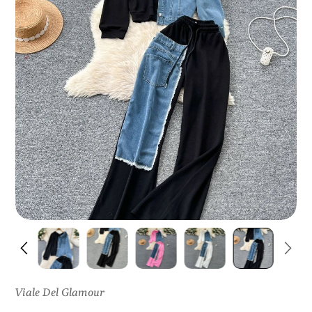
I
S
U
L
P
R
O
D
O
T
T
O
Viale Del Glamour