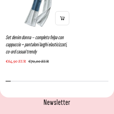
a
r
l
e
t
n
r
d
e
y
n
d
Set denim donna – completo felpa con
y
cappuccio + pantaloni larghi elasticizzati,
co-ord casual trendy
€64,90 EUR
€70,00 EUR
Newsletter