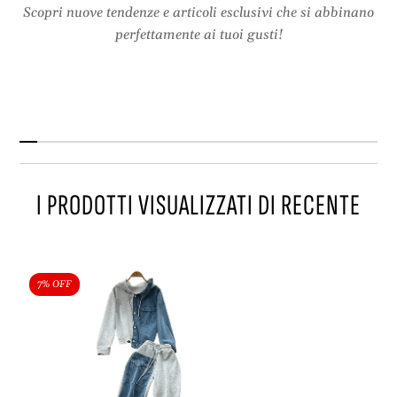
t
i
Scopri nuove tendenze e articoli esclusivi che si abbinano
i
z
perfettamente ai tuoi gusti!
c
z
i
a
z
t
z
i
a
,
t
c
i
o
,
-
I PRODOTTI VISUALIZZATI DI RECENTE
c
o
o
r
-
d
o
c
r
a
7% OFF
d
s
c
u
a
a
s
l
u
t