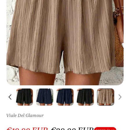
S
U
L
P
R
O
D
O
T
T
O
Viale Del Glamour