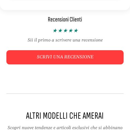
n
s
i
t
Recensioni Clienti
E
i
s
v
t
i
i
C
Sii il primo a scrivere una recensione
v
o
i
m
SCRIVI UNA RECENSIONE
C
o
o
d
m
i
o
d
i
ALTRI MODELLI CHE AMERAI
Scopri nuove tendenze e articoli esclusivi che si abbinano