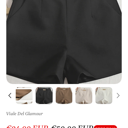
S
U
L
P
R
O
D
O
T
T
O
Viale Del Glamour