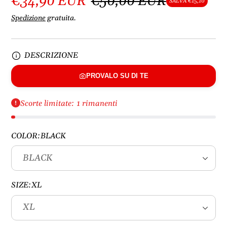
€34,90 EUR
€50,00 EUR
SALVA €15,10
Spedizione
gratuita.
DESCRIZIONE
PROVALO SU DI TE
Scorte limitate: 1 rimanenti
COLOR:
BLACK
SIZE:
XL