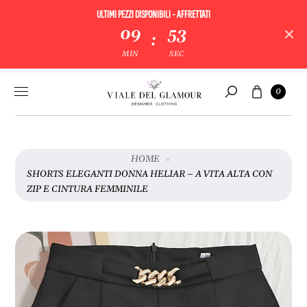
ULTIMI PEZZI DISPONIBILI - AFFRETTATI
V
09
53
:
A
MIN
SEC
I
A
Vai al
Carrello
L
0
contenuto
Cerca
L
E
I
N
HOME
F
SHORTS ELEGANTI DONNA HELIAR – A VITA ALTA CON
O
ZIP E CINTURA FEMMINILE
R
M
A
Z
I
O
N
I