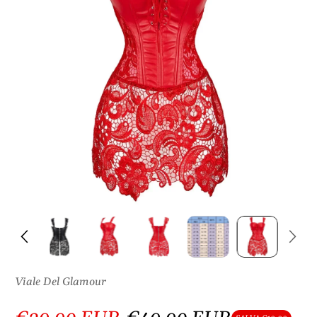
S
U
L
P
R
O
D
O
T
T
O
Viale Del Glamour