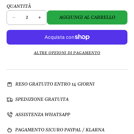
QUANTITÀ
AGGIUNGI AL CARRELLO
D
A
i
u
m
m
i
e
n
n
u
t
ALTRE OPZIONI DI PAGAMENTO
i
a
s
q
c
u
i
a
RESO GRATUITO ENTRO 14 GIORNI
q
n
u
t
a
i
SPEDIZIONE GRATUITA
n
t
t
à
ASSISTENZA WHATSAPP
i
p
t
e
PAGAMENTO SICURO PAYPAL / KLARNA
à
r