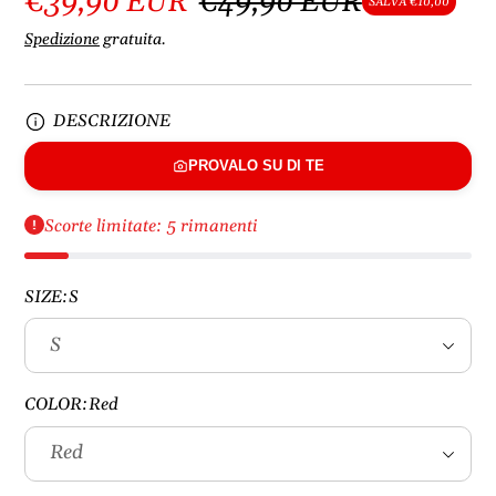
€39,90 EUR
€49,90 EUR
SALVA €10,00
Spedizione
gratuita.
DESCRIZIONE
PROVALO SU DI TE
Scorte limitate: 5 rimanenti
SIZE:
S
COLOR:
Red